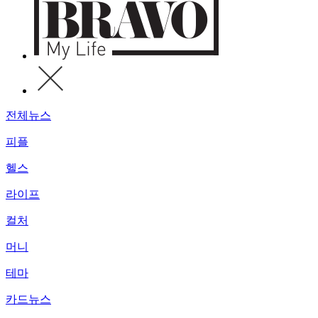
전체뉴스
피플
헬스
라이프
컬처
머니
테마
카드뉴스