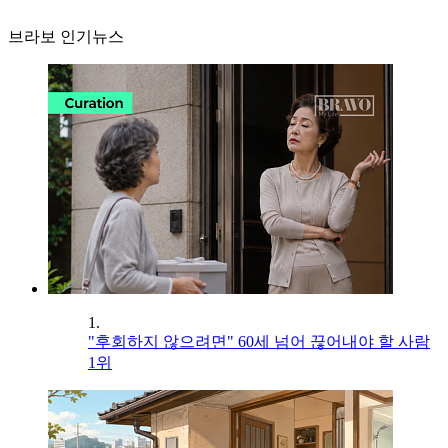
브라보 인기뉴스
1.
"후회하지 않으려면" 60세 넘어 끊어내야 할 사람
1위