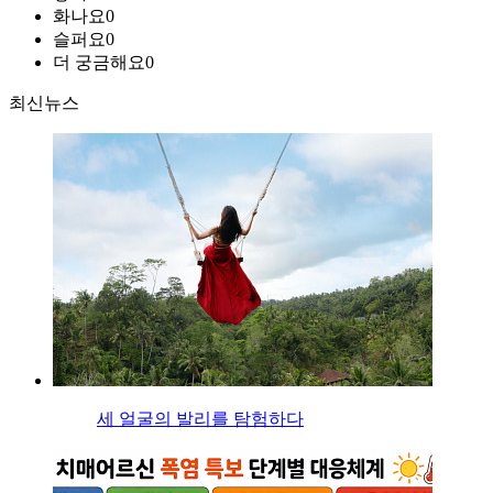
화나요
0
슬퍼요
0
더 궁금해요
0
최신뉴스
세 얼굴의 발리를 탐험하다