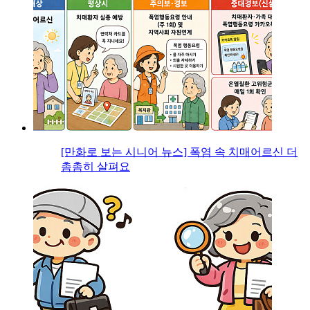
[만화로 보는 시니어 뉴스] 폭염 속 치매어르신 더
촘촘히 살펴요