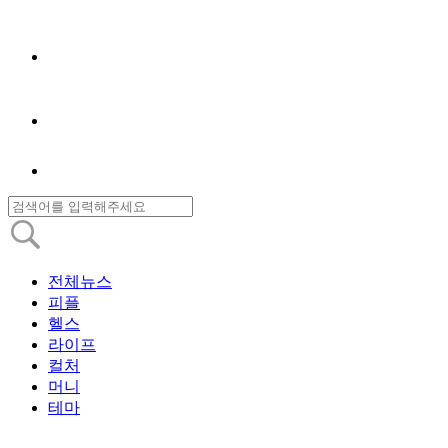
전체뉴스
피플
헬스
라이프
컬처
머니
테마