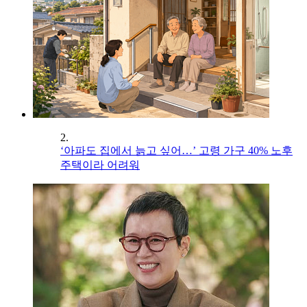
2.
‘아파도 집에서 늙고 싶어…’ 고령 가구 40% 노후
주택이라 어려워