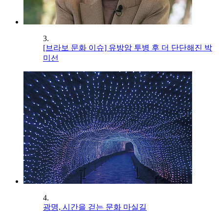
3.
[브라보 문화 이슈] 유방암 투병 후 더 단단해진 박
미선
4.
광명, 시간을 걷는 문화 마실길