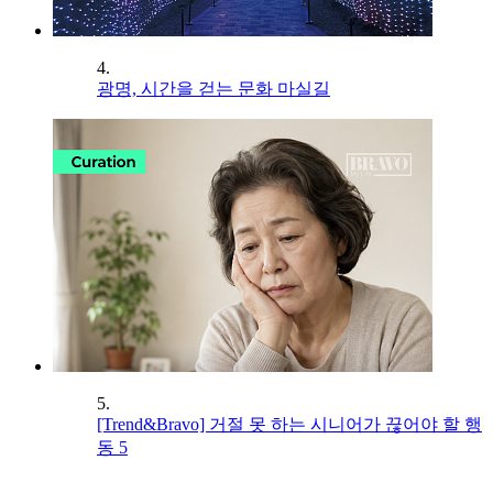
4.
광명, 시간을 걷는 문화 마실길
5.
[Trend&Bravo] 거절 못 하는 시니어가 끊어야 할 행
동 5