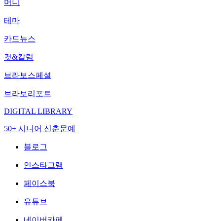
머니
테마
카드뉴스
컷&칼럼
브라보스페셜
브라보리포트
DIGITAL LIBRARY
50+ 시니어 신춘문예
블로그
인스타그램
페이스북
유튜브
네이버카페