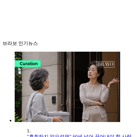
브라보 인기뉴스
1.
"후회하지 않으려면" 60세 넘어 끊어내야 할 사람