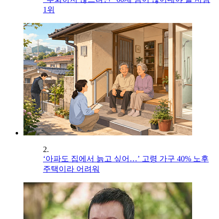
1위
2.
‘아파도 집에서 늙고 싶어…’ 고령 가구 40% 노후
주택이라 어려워