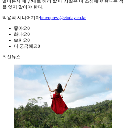
얼마든지 네 맘대로 해라 할 때 사실은 더 조심해야 한다는 점
을 잊지 말아야 한다.
박용덕 시니어기자
bravopress@etoday.co.kr
좋아요
0
화나요
0
슬퍼요
0
더 궁금해요
0
최신뉴스