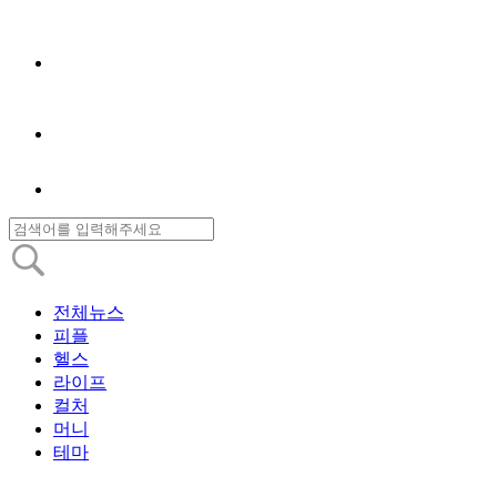
전체뉴스
피플
헬스
라이프
컬처
머니
테마