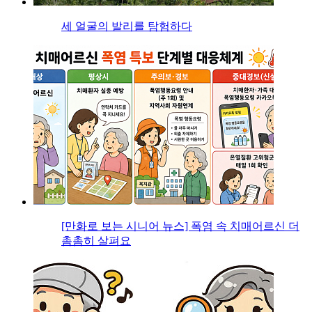
세 얼굴의 발리를 탐험하다
[만화로 보는 시니어 뉴스] 폭염 속 치매어르신 더
촘촘히 살펴요