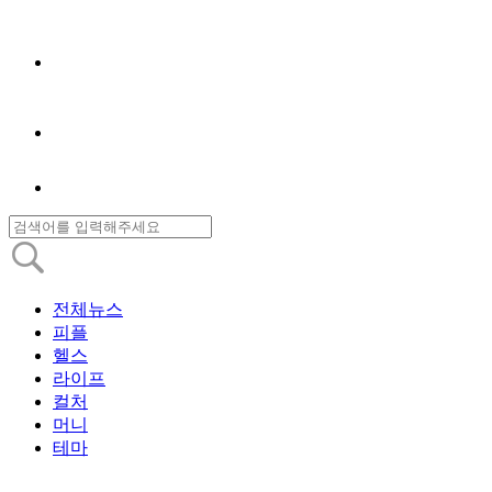
전체뉴스
피플
헬스
라이프
컬처
머니
테마