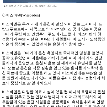
▲비스바덴 온천 시설의 야경. 독일관광청 제공
◇비스바덴(Wiesbaden)
비스바덴은 무려 26개의 온천이 밀집 되어 있는 도시이다. 프
랑크푸르트에서 서쪽으로 약 40km 떨어진 곳에 있는 이곳은
19세기 무렵 헤센 연방주의 주도이기도 했다. 비스바덴의 첫
정형외과 수술 시설은 1836년에 개원했다. 이 도시가 오랫동안
의술의 중심에 서 있었던 데는 온천의 역할이 컸다.
비스바덴은 19세기에 온천 휴양지로 국제적인 명성을 얻었다.
공작 소유였던 이 마을에는 20세기 초에 이미 여러 개의 건강
클리닉이 운영됐고, 온천 마을로 전 세계에서 유명세를 떨쳤
다. 오늘날 온천은 각종 질환을 앓고 있는 환자들의 의학적 온
천 치료에 중요한 역할을 하고 있다. 비스바덴에는 수많은 전
문 병원과 재활센터가 있다. 이들은 류머티즘이나 정형외과 치
료의 중심지로 잘 알려져 있다.
비스바덴은 다양한 의료 시설이 있을 뿐 아니라 호텔마다 온천
시설을 갖추고 있는 건강 여행지다. 카이저-프리드리히와 아
우캄탈에 있는 온천 시설들은 방문객들이 휴식을 취하며 안정
을 찾게 해 준다. 수준 높은 의료 서비스와 시설을 모두 갖춘 덕