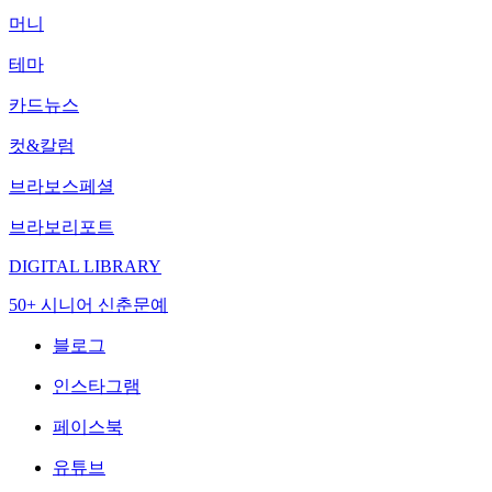
머니
테마
카드뉴스
컷&칼럼
브라보스페셜
브라보리포트
DIGITAL LIBRARY
50+ 시니어 신춘문예
블로그
인스타그램
페이스북
유튜브