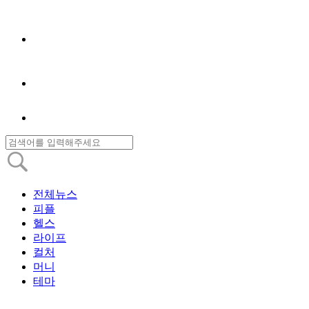
전체뉴스
피플
헬스
라이프
컬처
머니
테마