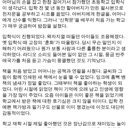
어머님의 손을 잡고 한참 걸어가서 참가했던 초등학교 입학식
이 생각났다. 입학 전 몇 년 동안 할아버지가 만든 필사본으로
천자문을 공부하고 시조를 읊었다. 아버지에게 한글을, 어머니
에게 산수를 익혔다. 그러나 ‘신학문’을 배우러 처음 가는 학교
가 매우 궁금하여 밤잠을 설쳤다.
입학식이 진행되었다. 왁자지껄 떠들던 아이들도 조용해졌다.
옛 입학식 때 교장의 ‘훈화’가 떠올랐다. 당시 무슨 말인지 이
해하기 어려웠으나 뭔가 보통 사람과 다른 훌륭한 분이라고 생
각하였다. 라디오 소리도 들어본 일이 없던 그 시절, 풍금 반주
애국가를 처음 듣고 가슴이 뭉클했던 것도 기억났다.
책을 처음 받았고 어머니는 공책과 연필을 사줬다. 글씨와 그
림이 함께 인쇄된 새 책에서 눈을 뗄 수 없었다. 잉크에 흠뻑 밴
책의 냄새가 정말 좋았다. 그때부터 책을 좋아하는 학생이 되
었다. 어린 시절에 읽었던 책이 기억에 오래 남고 인생에 영향
을 가장 많이 주었다. 요즘 아이들은 이미 좋은 책을 읽었기에
학교에서 받은 책에 대한 호기심은 크지 않을 터이다. 입학 전
예쁜 책가방과 필기구도 선물로 이미 챙겼는데 이것도 대단히
감동적이었다.
학교 재학 시절 제일 좋아했던 것은 장난감으로 재미있는 놀이