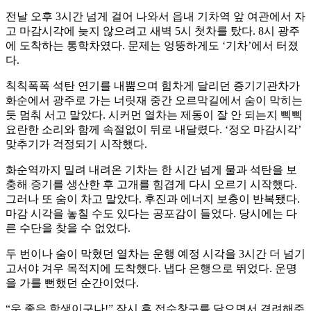
전날 오후 3시간 넘게 걸어 나와서 읍내 기차역 앞 여관에서 자
고 마감시각에 늦지 않으려고 새벽 5시 첫차를 탔다. 8시 광주
에 도착하는 통학차였다. 문제는 엉뚱하게도 ‘기차’에서 터졌
다.
칙칙폭폭 석탄 연기를 내뿜으며 힘차게 달리던 증기기관차가
화순에서 광주로 가는 너릿재 중간 오르막길에서 숨이 막히는
듯 멈춰 서고 말았다. 시커먼 열차는 제동이 잘 안 되는지 삑삑
요란한 소리와 함께 속절없이 뒤로 내달렸다. ‘정오 마감시각’
맞추기가 걱정되기 시작했다.
화순역까지 밀려 내려온 기차는 한 시간 넘게 물과 석탄을 보
충해 증기를 생산한 후 고개를 힘겹게 다시 오르기 시작했다.
그러나 또 숨이 차고 말았다. 후진과 에너지 보충이 반복됐다.
마감 시각을 놓칠 수도 있다는 공포감이 들었다. 당시에는 다
른 수단을 찾을 수 없었다.
두 번이나 숨이 막혔던 열차는 운행 예정 시각을 3시간 더 넘기
고서야 겨우 목적지에 도착했다. 냅다 은행으로 뛰었다. 운명
을 가를 뻔했던 순간이었다.
“운 좋은 학생이구나!” 잠시 후 접수창구를 닫으면서 격려해주