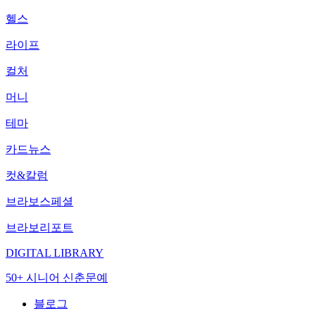
헬스
라이프
컬처
머니
테마
카드뉴스
컷&칼럼
브라보스페셜
브라보리포트
DIGITAL LIBRARY
50+ 시니어 신춘문예
블로그