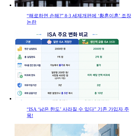
“해로하면 손해?” 8·3 세제개편에 ‘황혼이혼’ 조장
논란
“ISA ‘남은 한도’ 사라질 수 있다” 기존 가입자 주
목!