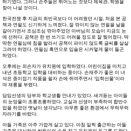
하기였다. 그러나 손주들은 뛰어노는 것보다 체육관, 학원을
찾아 나설 것이다.
한국전쟁 후 지금의 최빈국보다 더 어려웠던 시절, 처음 본 공
책과 연필도 신기하게 느껴졌다. 잘 깎이지 않는 연필을 날을
갈아가면서 조심조심 깎아주었던 아버님의 모습이 지금도 눈
에 선하다. 공책은 한 번 쓰기도 어려울 정도로 잘 찢어졌다. 딱
딱한 연필심에 침을 발라서 공책이 파이지 않도록 글씨를 살살
그려야 하였다. 연필심 흑연으로 입술은 시커멓게 물이 들곤
하였다.
오후에는 외손자가 유치원에 입학하였다. 어린이집을 마치고
내년 초등학교 입학을 대비하는 중이다. 손재주가 좋은 이 녀
석은 종이접기 작품을 필자 손에 쥐여주면서 ‘입학선물’이라
며 재롱을 부렸다.
담임선생의 당부와 학교생활 안내가 있었다. 새겨듣는 아이들
의 눈망울이 초롱초롱하였다. 교실과 선생이 부족하여 합반수
업을 하였던 옛날이 생각났다. 아무튼 좋은 환경에서 무럭무럭
자라기를 바랐다.
아들 가족은 아주 가깝게 살고 있다. 아침 일찍 출근하는 아들
가족을 대신하여 쌍둥이의 손을 잡고 유치원의 등교를 도왔다.