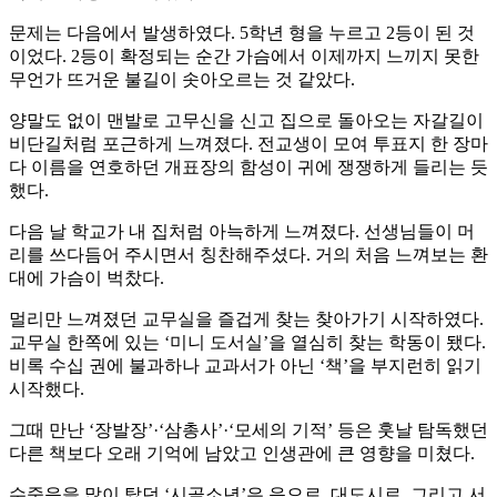
문제는 다음에서 발생하였다. 5학년 형을 누르고 2등이 된 것
이었다. 2등이 확정되는 순간 가슴에서 이제까지 느끼지 못한
무언가 뜨거운 불길이 솟아오르는 것 같았다.
양말도 없이 맨발로 고무신을 신고 집으로 돌아오는 자갈길이
비단길처럼 포근하게 느껴졌다. 전교생이 모여 투표지 한 장마
다 이름을 연호하던 개표장의 함성이 귀에 쟁쟁하게 들리는 듯
했다.
다음 날 학교가 내 집처럼 아늑하게 느껴졌다. 선생님들이 머
리를 쓰다듬어 주시면서 칭찬해주셨다. 거의 처음 느껴보는 환
대에 가슴이 벅찼다.
멀리만 느껴졌던 교무실을 즐겁게 찾는 찾아가기 시작하였다.
교무실 한쪽에 있는 ‘미니 도서실’을 열심히 찾는 학동이 됐다.
비록 수십 권에 불과하나 교과서가 아닌 ‘책’을 부지런히 읽기
시작했다.
그때 만난 ‘장발장’·‘삼총사’·‘모세의 기적’ 등은 훗날 탐독했던
다른 책보다 오래 기억에 남았고 인생관에 큰 영향을 미쳤다.
수줍음을 많이 탔던 ‘시골소년’은 읍으로, 대도시로, 그리고 서