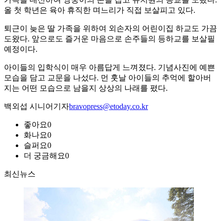
올 첫 학년은 육아 휴직한 며느리가 직접 보살피고 있다.
퇴근이 늦은 딸 가족을 위하여 외손자의 어린이집 하교도 가끔
도왔다. 앞으로도 즐거운 마음으로 손주들의 등하교를 보살필
예정이다.
아이들의 입학식이 매우 아름답게 느껴졌다. 기념사진에 예쁜
모습을 담고 교문을 나섰다. 먼 훗날 아이들의 추억에 할아버
지는 어떤 모습으로 남을지 상상의 나래를 폈다.
백외섭 시니어기자
bravopress@etoday.co.kr
좋아요
0
화나요
0
슬퍼요
0
더 궁금해요
0
최신뉴스