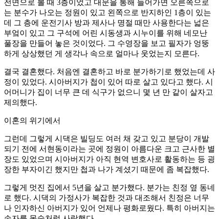
전면으로 볼 때 3층이었고 대문을 통해 들어가면 오른쪽으로
는 분수가 나오는 정원이 있고 왼쪽으로 반지하인 1층이 있는
데 그 층에 운전기사 방과 제사나 명절 때만 사용한다는 넓은
부엌이 있고 그 구석에 어린 시동생과 시누이를 위해 네모난
풀장을 만들어 놓은 것이었다. 그 수영장을 보고 필자가 엉뚱
하게 상상했던 게 생각나 속으로 얼마나 웃었는지 모른다.
결국 결혼했다. 처음엔 결혼하고 바로 분가하기로 했었는데 사
정이 있었다. 시아버지가 첩이 있어 따로 살고 있다고 했다. 시
어머니가 집이 너무 큰 데 식구가 없으니 몇 년 만 같이 살자고
제의했다.
이혼의 위기에서
그런데 그렇게 시댁은 빌딩도 여러 채 갖고 있고 분당이 개발
되기 전에 서현동이라는 곳에 정원이 아름다운 크고 근사한 별
장도 있었으며 시아버지가 아직 현역 변호사로 활동하는 등 굉
장한 부자이긴 했지만 첩과 나가 계셨기 때문에 좀 복잡했다.
그렇게 멋진 집에서 5년을 살고 분가했다. 분가는 친정 옆 동네
로 했다. 시댁의 가정사가 복잡한 것과 대조해서 친정은 너무
나 인자하신 아버지가 있어 언제나 평화로웠다. 특히 아버지는
손자를 목숨처럼 사랑했다.