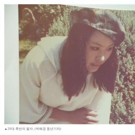
▲20대 후반의 필자. (박혜경 동년기자)