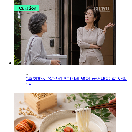
1.
"후회하지 않으려면" 60세 넘어 끊어내야 할 사람
1위