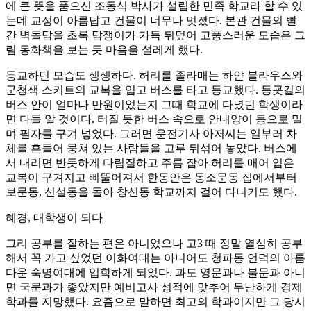
에 큰 뜻을 품으신 조동식 박사가 설립한 민족 학교라 할 수 있
는데 교정이 아름답고 건물이 너무나 멋졌다. 본관 건물의 빨
간 벽돌담을 초록 담쟁이가 가득 뒤덮어 고풍스러운 모습은 그
림 동화책을 보는 듯 마음을 설레게 했다.
등교하던 모습도 생생하다. 허리를 졸라매는 하얀 블라우스와
군청색 스커트의 교복을 입고 버스를 타고 등교했다. 등굣길의
버스 안이 얼마나 만원이었는지 그때 학교에 다녔던 학생이라
면 다들 알 것이다. 터질 듯한 버스 속으로 안내양이 등으로 밀
며 필자를 구겨 넣었다. 그러면 운전기사 아저씨는 일부러 차
체를 흔들어 뭉쳐 있는 사람들을 고루 뒤섞어 놓았다. 버스에
서 내리면 반듯하게 다림질하고 주름 잡아 허리를 매어 입은
교복이 구겨지고 삐뚤어져서 한동안은 동소문동 집에서부터
보문동, 신설동을 돌아 창신동 학교까지 걸어 다니기도 했다.
혜경, 대학생이 되다
그리 공부를 잘하는 편은 아니었으나 고3 때 정말 열심히 공부
해서 꼭 가고 싶었던 이화여대는 아니어도 청파동 언덕의 아름
다운 숙명여대에 입학하게 되었다. 과도 영문과나 불문과 아니
면 국문과가 좋았지만 예비고사 성적에 맞추어 무난하게 경제
학과를 지망했다. 요즘으로 말하면 최고의 학과이지만 그 당시