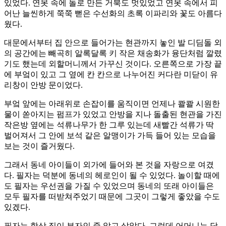
있었다. 연못 속에 돌로 만든 거북도 멋있었고 연못 속에서 피
어난 늘씬하게 쭉쭉 뻗은 수선화의 초록 이파리와 꽃도 아름다
웠다.
대문에서부터 집 안으로 들어가는 현관까지 놓인 발 디딤돌 외
의 공간에는 빼곡히 알록달록 키 작은 채송화가 융단처럼 깔렸
기도 했는데 외할머니께서 가꾸신 것이다. 오른쪽으로 가장 끝
에 부엌이 있고 그 옆에 칸 칸으로 나누어진 커다란 미닫이 유
리창이 안방 문이었다.
부엌 앞에는 아래위로 손잡이를 움직이면 언제나 콸콸 시원한
물이 쏟아지는 펌프가 있었고 안방을 지나 돌출된 현관을 가진
작은방 옆에는 석류나무가 한 그루 있는데 새빨간 석류가 딱
벌어져서 그 안에 보석 같은 알맹이가 가득 들어 있는 모습을
보는 것이 즐거웠다.
그래서 동네 아이들이 외가에 들어와 본 것을 자랑으로 여겼
다. 필자는 덕분에 동네의 헤로인이 될 수 있었다. 놀이할 때에
도 필자는 우선권을 가질 수 있었으며 동네의 또래 아이들은
모두 필자를 떠받쳐주었기 때문에 그곳이 그렇게 좋았을 수도
있겠다.
필자는 항상 집이 부자인 줄 알고 살았다. 그런데 어머니는 당