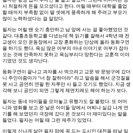
시 처절하게 돈을 모으셨다고 한다. 어릴 때부터 대학을 졸업
할 때까지 부족함 없이 딸 셋에게 풍족하게 해 주려고 부모가
많이 노력하셨다는 걸 알았다.
필자는 어릴 땐 숫기 충만하고 남 앞에 서는 걸 좋아했었던 것
같다. 대흥초등학교를 다녔는데 책 읽기를 잘해서 4학년 때 전
교생이 모인 운동장에서 교장 훈화하는 단상에 올라 동화구연
을 하기도 했다. 욕심 많은 어부의 아내 이야기로 어부가 잡아
오는 것에 만족하지 못하고 욕심부리다 망한다는 교훈적 이야
기였던 것도 생각난다.
동화구연이 끝나고 과자를 사 먹으려고 교문 밖 문방구에 갔더
니 주인아줌마가 “너 참 잘하더라” 라고 말씀을 해서 군것질을
못 사고 공연히 연필 한 자루만 사 들고 오기도 했었다. 지금 생
각해 보니 공인이 되면 그렇게 체면치레도 해야 하는가 보다.
필자는 동네 아이들을 모아놓고 유행가도 잘 불렀다. 또 어머
니와 영화를 보고 온 날은 아이들 앞에서 어찌나 실감 나게 연
기를 해 보였던지 극장에 갔다 온 것보다 더 재미있다는 말을
들었다. 필자는 어릴 때 그런 재주가 있었다.
이렇게 신나게 살던 필자 맘에 꼭 드는 도시인 대전을 떠날 일