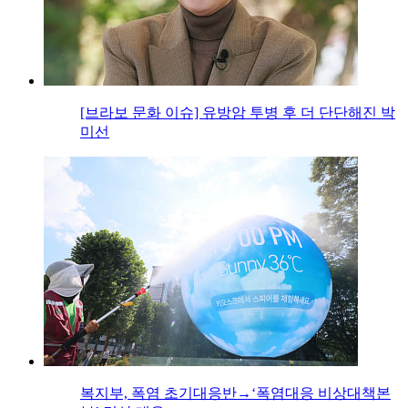
[브라보 문화 이슈] 유방암 투병 후 더 단단해진 박
미선
복지부, 폭염 초기대응반→‘폭염대응 비상대책본