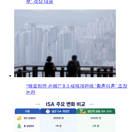
부’ 격상 대응
“해로하면 손해?” 8·3 세제개편에 ‘황혼이혼’ 조장
논란