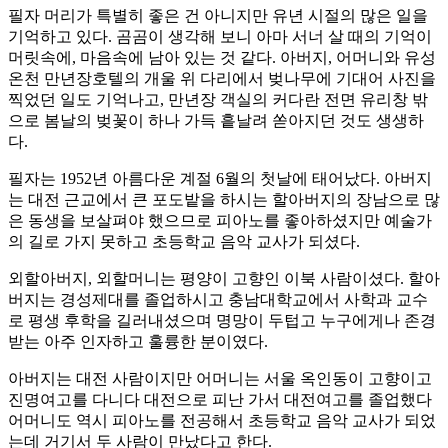
필자 머리가 특별히 좋은 건 아니지만 유년 시절의 많은 일을
기억하고 있다. 곰곰이 생각해 보니 아마 서너 살 때의 기억이
머릿속에, 마음속에 남아 있는 것 같다. 아버지, 어머니와 유성
온천 만년장호텔의 개울 위 다리에서 벚나무에 기대어 사진을
찍었던 일도 기억나고, 만년장 객실의 커다란 전면 유리창 밖
으로 봄날의 벚꽃이 하나 가득 흩날려 쏟아지던 것도 생생하
다.
필자는 1952년 아름다운 계절 6월의 첫날에 태어났다. 아버지
는 대전 근교에서 큰 포도밭을 하시는 할아버지의 장남으로 많
은 동생을 보살펴야 했으므로 피아노를 좋아하셨지만 예술가
의 길로 가지 못하고 초등학교 음악 교사가 되셨다.
외할아버지, 외할머니는 평양이 고향인 이북 사람이셨다. 할아
버지는 경성제대를 졸업하시고 충남대학교에서 사학과 교수
로 평생 후학을 길러내셨으며 명망이 두텁고 누구에게나 존경
받는 아주 인자하고 훌륭한 분이였다.
아버지는 대전 사람이지만 어머니는 서울 옥인동이 고향이고
진명여고를 다니다 대전으로 피난 가서 대전여고를 졸업했다
어머니도 역시 피아노를 전공해서 초등학교 음악 교사가 되었
는데 거기서 두 사람이 만났다고 한다.