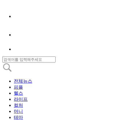
전체뉴스
피플
헬스
라이프
컬처
머니
테마