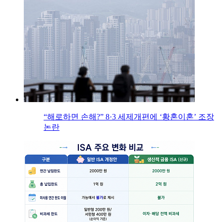
“해로하면 손해?” 8·3 세제개편에 ‘황혼이혼’ 조장
논란