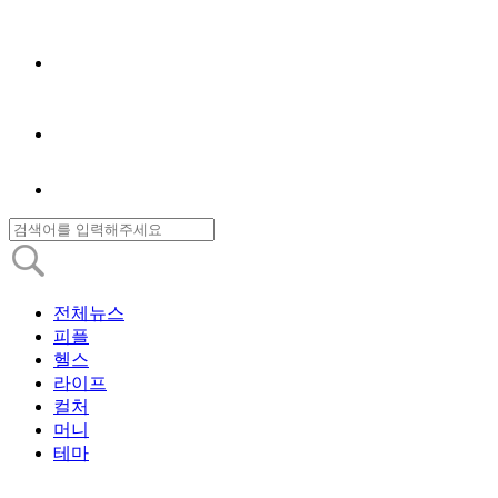
전체뉴스
피플
헬스
라이프
컬처
머니
테마