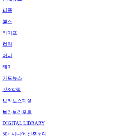
피플
헬스
라이프
컬처
머니
테마
카드뉴스
컷&칼럼
브라보스페셜
브라보리포트
DIGITAL LIBRARY
50+ 시니어 신춘문예