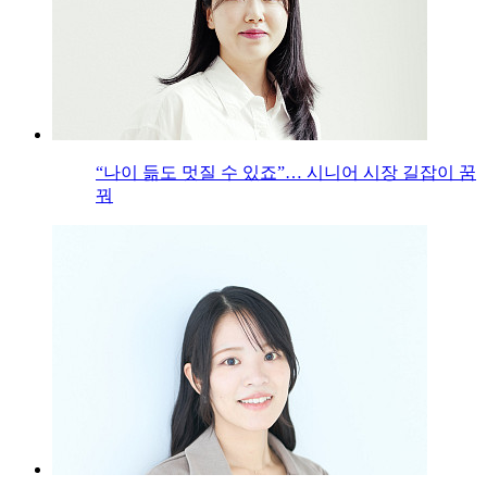
“나이 듦도 멋질 수 있죠”… 시니어 시장 길잡이 꿈
꿔