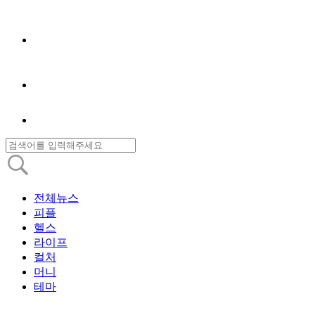
전체뉴스
피플
헬스
라이프
컬처
머니
테마