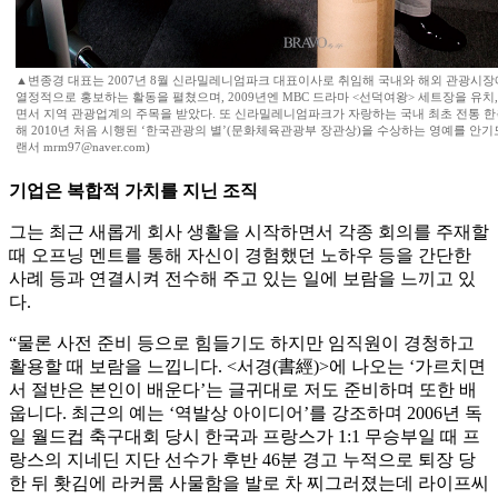
▲변종경 대표는 2007년 8월 신라밀레니엄파크 대표이사로 취임해 국내와 해외 관광시
열정적으로 홍보하는 활동을 펼쳤으며, 2009년엔 MBC 드라마 <선덕여왕> 세트장을 유치
면서 지역 관광업계의 주목을 받았다. 또 신라밀레니엄파크가 자랑하는 국내 최초 전통 한
해 2010년 처음 시행된 ‘한국관광의 별’(문화체육관광부 장관상)을 수상하는 영예를 안기
랜서 mrm97@naver.com)
기업은 복합적 가치를 지닌 조직
그는 최근 새롭게 회사 생활을 시작하면서 각종 회의를 주재할
때 오프닝 멘트를 통해 자신이 경험했던 노하우 등을 간단한
사례 등과 연결시켜 전수해 주고 있는 일에 보람을 느끼고 있
다.
“물론 사전 준비 등으로 힘들기도 하지만 임직원이 경청하고
활용할 때 보람을 느낍니다. <서경(書經)>에 나오는 ‘가르치면
서 절반은 본인이 배운다’는 글귀대로 저도 준비하며 또한 배
웁니다. 최근의 예는 ‘역발상 아이디어’를 강조하며 2006년 독
일 월드컵 축구대회 당시 한국과 프랑스가 1:1 무승부일 때 프
랑스의 지네딘 지단 선수가 후반 46분 경고 누적으로 퇴장 당
한 뒤 홧김에 라커룸 사물함을 발로 차 찌그러졌는데 라이프씨