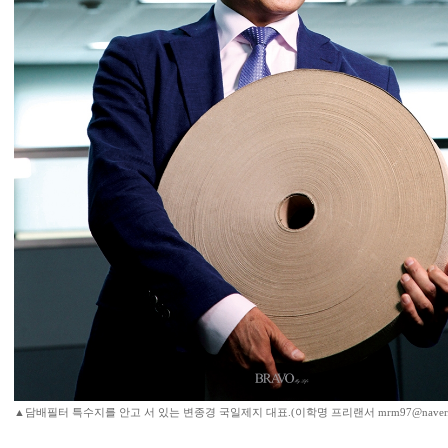
▲담배필터 특수지를 안고 서 있는 변종경 국일제지 대표.(이학명 프리랜서 mrm97@naver.