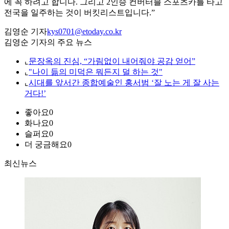
에 꼭 하려고 합니다. 그리고 2인승 컨버터블 스포츠카를 타고
전국을 일주하는 것이 버킷리스트입니다.”
김영순 기자
kys0701@etoday.co.kr
김영순 기자의 주요 뉴스
⌞
문장옥의 진심, “가림없이 내어줘야 공감 얻어”
⌞
"나이 듦의 미덕은 뭐든지 덜 하는 것"
⌞
시대를 앞서간 종합예술인 홍서범 ‘잘 노는 게 잘 사는
거다!’
좋아요
0
화나요
0
슬퍼요
0
더 궁금해요
0
최신뉴스