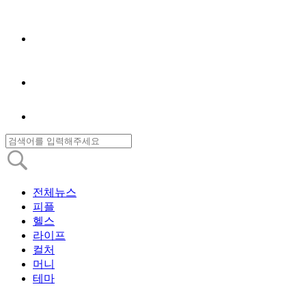
전체뉴스
피플
헬스
라이프
컬처
머니
테마