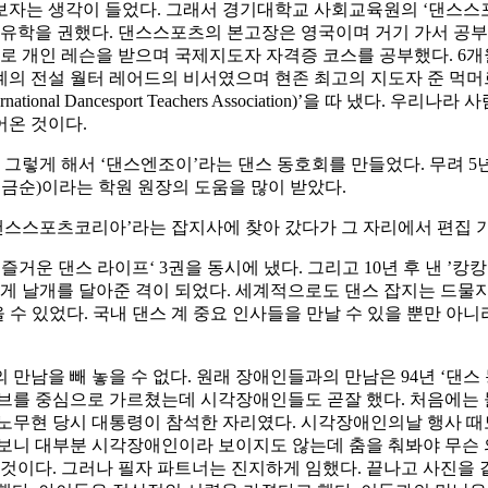
자는 생각이 들었다. 그래서 경기대학교 사회교육원의 ‘댄스스포츠 
국 유학을 권했다. 댄스스포츠의 본고장은 영국이며 거기 가서 공
로 개인 레슨을 받으며 국제지도자 자격증 코스를 공부했다. 6개월
책을 낸 라틴댄스 계의 전설 월터 레어드의 비서였으며 현존 최고의 지도자
onal Dancesport Teachers Association)’을 따 냈다.
어온 것이다.
렇게 해서 ‘댄스엔조이’라는 댄스 동호회를 만들었다. 무려 5년
권금순)이라는 학원 원장의 도움을 많이 받았다.
댄스스포츠코리아’라는 잡지사에 찾아 갔다가 그 자리에서 편집 기
 - 즐거운 댄스 라이프‘ 3권을 동시에 냈다. 그리고 10년 후 낸
에게 날개를 달아준 격이 되었다. 세계적으로도 댄스 잡지는 드물
을 수 있었다. 국내 댄스 계 중요 인사들을 만날 수 있을 뿐만 
만남을 빼 놓을 수 없다. 원래 장애인들과의 만남은 94년 ‘댄
이브를 중심으로 가르쳤는데 시각장애인들도 곧잘 했다. 처음에는
 노무현 당시 대통령이 참석한 자리였다. 시각장애인의날 행사 때
 보니 대부분 시각장애인이라 보이지도 않는데 춤을 춰봐야 무슨
것이다. 그러나 필자 파트너는 진지하게 임했다. 끝나고 사진을 같이