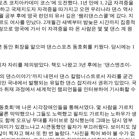
코치아카데미 코스’에 도전했다. 1년 만에 1, 2급 자격증을
부하고 국제지도자 자격증을 따가지고 오면 우리나라 댄스 역사
 공부 후에 영국 런던의 유서 깊은 ‘쌤리댄스스쿨’에 갔다. 지
 준 먹머르도 여사를 만났다. 2개월간 새벽부터 밤늦은 시간까지 집중적
 우리나라 사람으로 영국에 가서 이 자격증을 따 온 사람은 몇 몇 댄스 계 원
 동안 회장을 맡으며 댄스스포츠 동호회를 키웠다. 당시에는 1
자 자리를 제의받았다. 책도 나왔고 3년 후에는 ‘댄스엔조이-
 ’캉캉의 댄스이야기‘까지 내면서 댄스 칼럼니스트로서 자리를 굳건
지만 국내에서 발행되는 유일한 댄스 잡지라서 권위가 있었다. 국
아니라 취재 과정에서 세계적인 챔피언들을 인터뷰하여 기사화할 수
스 동호회’에 나온 시각장애인들을 통해서였다. 몇 사람을 가르치
 물론 막막했으나 그들도 노력했고 필자도 가르치는 노하우가 생
도 함께 오프닝 무대를 자이브로 장식했는데 그때는 당시 영부
 의미가 있겠느냐고 시큰둥했던 필자가 부끄러웠다. 보이지도 않
 찍자고 해서 또 한 번 놀랐다. “사진을 찍어 봐야 볼 수가 없