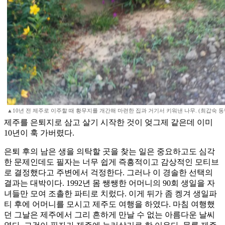
▲10년 전 제주로 이주할 때 황무지를 개간해 마련한 집과 거기서 키워낸 나무. (최갑숙 
제주를 은퇴지로 삼고 살기 시작한 것이 엊그제 같은데 이미
10년이 훅 가버렸다.
은퇴 후의 남은 생을 의탁할 곳을 찾는 일은 중요하고도 심각
한 문제인데도 필자는 너무 쉽게 즉흥적이고 감상적인 모티브
로 결정했다고 주변에서 걱정한다. 그러나 이 경솔한 선택의
결과는 대박이다. 1992년 몸 쌩쌩한 어머니의 90회 생일을 자
녀들만 모여 조촐한 파티로 치렀다. 이게 뒤가 좀 켕겨 생일파
티 후에 어머니를 모시고 제주도 여행을 하였다. 마침 여행했
던 그날은 제주에서 그리 흔하게 만날 수 없는 아름다운 날씨