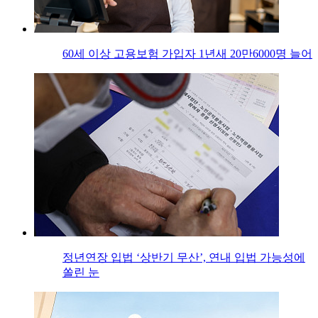
60세 이상 고용보험 가입자 1년새 20만6000명 늘어
정년연장 입법 ‘상반기 무산’, 연내 입법 가능성에
쏠린 눈