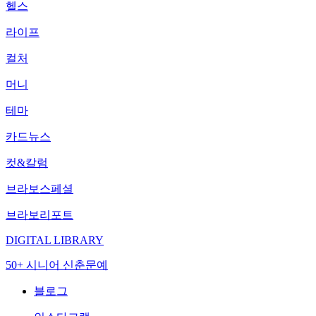
헬스
라이프
컬처
머니
테마
카드뉴스
컷&칼럼
브라보스페셜
브라보리포트
DIGITAL LIBRARY
50+ 시니어 신춘문예
블로그