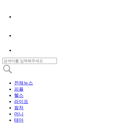
전체뉴스
피플
헬스
라이프
컬처
머니
테마