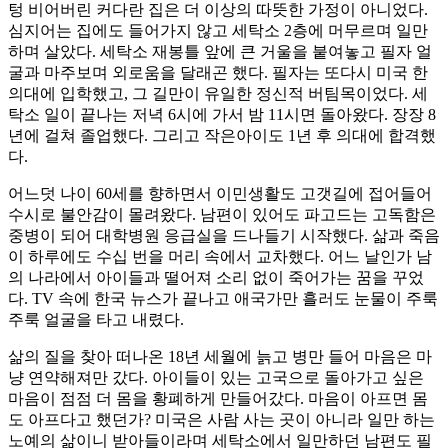
텅 비어버린 커다란 집은 더 이상의 따뜻한 가정이 아니었다.
심지어는 집에도 들어가지 않고 세탁소 2층에 머무르며 일만
하며 살았다. 세탁소 재봉틀 앞에 큰 거울을 붙여놓고 필자 얼
굴과 마주보며 외로움을 달래곤 했다. 필자는 또다시 미국 한
의대에 입학했고, 그 길만이 유일한 정신적 버팀목이었다. 세
탁소 일이 끝나는 저녁 6시에 가서 밤 11시면 돌아왔다. 장장 8
년에 걸쳐 졸업했다. 그리고 작은아이도 1년 후 의대에 합격했
다.
어느덧 나이 60세를 향하면서 이민생활도 고갯길에 접어들어
수시로 불안감이 몰려왔다. 남편이 있어도 파고드는 고독함은
중병이 되어 대학병원 응급실을 드나들기 시작했다. 삶과 죽음
이 하루에도 수십 번을 머리 속에서 교차했다. 어느 날인가 남
의 나라에서 아이들과 떨어져 소리 없이 죽어가는 꿈을 꾸었
다. TV 속에 한국 뉴스가 끝나고 애국가만 흘러도 눈물이 주룩
주룩 얼굴을 타고 내렸다.
삶의 질을 찾아 떠나온 18년 세월에 늙고 병만 들어 마음은 마
냥 연약해져만 갔다. 아이들이 있는 고국으로 돌아가고 싶은
마음이 점점 더 몸을 황폐하게 만들어갔다. 마음이 아프면 몸
도 아프다고 했던가? 미국은 사람 사는 곳이 아니라 일만 하는
노예의 삶이니 받아들이라며 세탁소에서 일만하던 남편도 필