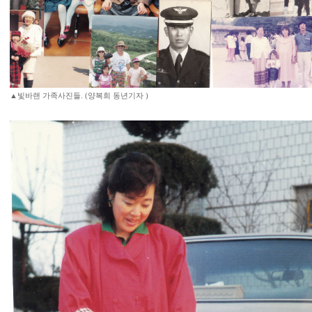
▲빛바랜 가족사진들. (양복희 동년기자 )