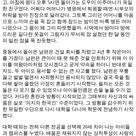
고, 아침에 왔다 오후 5시면 돌아가는 도우미 아주머니가 유일
한 친구였다. 어쩌다 어머니가 병원에서 퇴원할 때면 시부모의
허락을 받아 친정으로 달려갔다. 그토록 그리던 어머니를 마음
으로 느끼며 손을 꼭 잡고 함께 잠드는 밤이면 비록 병든 어머
니였으나 그 품이 왜 그리 따뜻했을까. 시댁에서 밤마다 방에
드리운 길다란 옷걸이 그림자가 무서워 잠 설쳤던 한 달 동안
의 밀린 잠을 푹 잔듯했다.
중동에서 돌아온 남편은 건설 회사를 차렸고 4년 후 작은아이
를 가졌다. 남편은 큰아이 때 못 해준 것을 만회하기 위해 이 아
이를 여왕마마처럼 모시겠다고 굳게 약속을 하더니 반대로 필
자도, 두 아이도 용서할 수 없는 큰 사고를 쳤다. 남편은 무릎
꿇고 벌벌 떨면서 사죄했지만 용서되지 않았다. 결국 죽을 힘
다해 쌓아 올렸던 가정이 흔들리기 시작했다. 필자는 모든 것
들은 다 포기 할 수 있었으나 아이들만큼은 손을 놓을 수가 없
었다. 커다란 혼란과 방황이 시작되었고 그때부터 자신과의 싸
움은 실로 ‘의지의 한국인’ 수준이었다. 그 방황을 감수하기 위
한 유일한 수단으로 다시 대학을 다니며 학문에 전념하기 시작
했다.
대학 때와는 전혀 다른 전공을 선택해 20세 차이 나는 아이들
과 캠퍼스를 누볐다. 배움은 채워지지 않는 상처투성이 사랑의