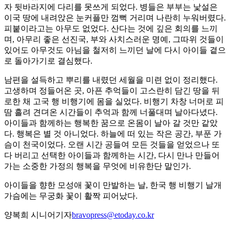
자 뒷바라지에 다리를 못쓰게 되었다. 병들은 부부는 낯설은
이국 땅에 내려앉은 눈커플만 껌뻑 거리며 나란히 누워버렸다.
피붙이라고는 아무도 없었다. 산다는 것에 깊은 회의를 느끼
며, 아무리 좋은 선진국, 부와 사치스러운 명예, 그따위 것들이
있어도 아무것도 아님을 철저히 느끼던 날에 다시 아이들 곁으
로 돌아가기로 결심했다.
남편을 설득하고 뿌리를 내렸던 세월을 미련 없이 정리했다.
고생하며 정들어온 곳, 아픈 추억들이 고스란히 담긴 땅을 뒤
로한 채 고국 행 비행기에 몸을 실었다. 비행기 차창 너머로 피
땀 흘려 견뎌온 시간들이 추억과 함께 너풀대며 날아다녔다.
아이들과 함께하는 행복한 꿈으로 온몸이 날아 갈 것만 같았
다. 행복은 별 것 아니었다. 하늘에 떠 있는 작은 공간, 부푼 가
슴이 천국이었다. 오랜 시간 공들여 모든 것들을 얻었으나 또
다 버리고 선택한 아이들과 함께하는 시간, 다시 만나 만들어
가는 소중한 가정의 행복을 무엇에 비유한단 말인가.
아이들을 향한 모성애 꽃이 만발하는 날, 한국 행 비행기 날개
가슴에는 무궁화 꽃이 활짝 피어났다.
양복희 시니어기자
bravopress@etoday.co.kr