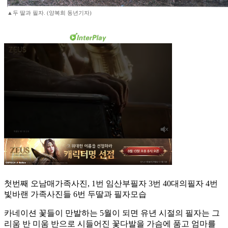
▲두 딸과 필자. (양복희 동년기자)
첫번째 오남매가족사진, 1번 임산부필자 3번 40대의필자 4번
빛바랜 가족사진들 6번 두딸과 필자모습
카네이션 꽃들이 만발하는 5월이 되면 유년 시절의 필자는 그
리움 반 미움 반으로 시들어진 꽃다발을 가슴에 품고 엄마를