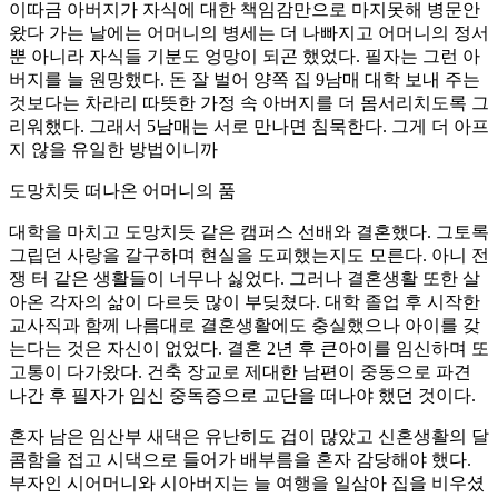
이따금 아버지가 자식에 대한 책임감만으로 마지못해 병문안
왔다 가는 날에는 어머니의 병세는 더 나빠지고 어머니의 정서
뿐 아니라 자식들 기분도 엉망이 되곤 했었다. 필자는 그런 아
버지를 늘 원망했다. 돈 잘 벌어 양쪽 집 9남매 대학 보내 주는
것보다는 차라리 따뜻한 가정 속 아버지를 더 몸서리치도록 그
리워했다. 그래서 5남매는 서로 만나면 침묵한다. 그게 더 아프
지 않을 유일한 방법이니까
도망치듯 떠나온 어머니의 품
대학을 마치고 도망치듯 같은 캠퍼스 선배와 결혼했다. 그토록
그립던 사랑을 갈구하며 현실을 도피했는지도 모른다. 아니 전
쟁 터 같은 생활들이 너무나 싫었다. 그러나 결혼생활 또한 살
아온 각자의 삶이 다르듯 많이 부딪쳤다. 대학 졸업 후 시작한
교사직과 함께 나름대로 결혼생활에도 충실했으나 아이를 갖
는다는 것은 자신이 없었다. 결혼 2년 후 큰아이를 임신하며 또
고통이 다가왔다. 건축 장교로 제대한 남편이 중동으로 파견
나간 후 필자가 임신 중독증으로 교단을 떠나야 했던 것이다.
혼자 남은 임산부 새댁은 유난히도 겁이 많았고 신혼생활의 달
콤함을 접고 시댁으로 들어가 배부름을 혼자 감당해야 했다.
부자인 시어머니와 시아버지는 늘 여행을 일삼아 집을 비우셨