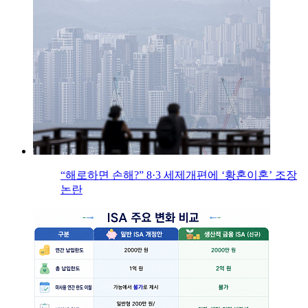
“해로하면 손해?” 8·3 세제개편에 ‘황혼이혼’ 조장
논란