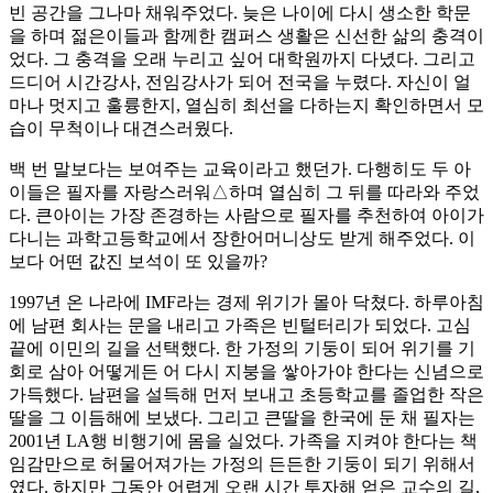
빈 공간을 그나마 채워주었다. 늦은 나이에 다시 생소한 학문
을 하며 젊은이들과 함께한 캠퍼스 생활은 신선한 삶의 충격이
었다. 그 충격을 오래 누리고 싶어 대학원까지 다녔다. 그리고
드디어 시간강사, 전임강사가 되어 전국을 누렸다. 자신이 얼
마나 멋지고 훌륭한지, 열심히 최선을 다하는지 확인하면서 모
습이 무척이나 대견스러웠다.
백 번 말보다는 보여주는 교육이라고 했던가. 다행히도 두 아
이들은 필자를 자랑스러워△하며 열심히 그 뒤를 따라와 주었
다. 큰아이는 가장 존경하는 사람으로 필자를 추천하여 아이가
다니는 과학고등학교에서 장한어머니상도 받게 해주었다. 이
보다 어떤 값진 보석이 또 있을까?
1997년 온 나라에 IMF라는 경제 위기가 몰아 닥쳤다. 하루아침
에 남편 회사는 문을 내리고 가족은 빈털터리가 되었다. 고심
끝에 이민의 길을 선택했다. 한 가정의 기둥이 되어 위기를 기
회로 삼아 어떻게든 어 다시 지붕을 쌓아가야 한다는 신념으로
가득했다. 남편을 설득해 먼저 보내고 초등학교를 졸업한 작은
딸을 그 이듬해에 보냈다. 그리고 큰딸을 한국에 둔 채 필자는
2001년 LA행 비행기에 몸을 실었다. 가족을 지켜야 한다는 책
임감만으로 허물어져가는 가정의 든든한 기둥이 되기 위해서
였다. 하지만 그동안 어렵게 오랜 시간 투자해 얻은 교수의 길,