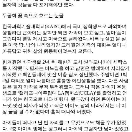
필자의 것들을 다 포기해야만 했다.
무궁화 꽃 속으로 흐르는 눈물
한국과학기술대학교(KAIST)에서 국비 장학생으로 과외하며
생활하던 큰아이는 방학만 되면 가족이 보고 싶고, 엄마 품이
그립다며 열일 제치고 미국으로 날라왔다. 비록 낯설고 물 설
은 이국 땅, 남의 나라였지만 그리웠던 가족의 재회는 얼마나
아름답고 귀한 삶의 원동력이었는지 모른다.
힘겨웠던 바닥생활 2년 후, 해변의 도시 싼타모니카에 세탁소
를 시작했다. 필자는 바느질을 하고 남편은 빨래하며 자리잡기
시작했고 백인동네에 멋진 이층 집도 장만했다. 주말이면 1박
2일 파티도 열며 나름대로 훌륭한 이민생활을 했다. 다른 사람
들은 필자 가족을 무척 부러워했다. 그러나 작은 아이가 우등
생으로 ‘캘리포니아주립대 LA캠퍼스(UCLA)’를 졸업하고 언
니가 있는 한국으로 나와 버렸다. 왔다갔다 하던 큰아이는 어
느덧 멋진 의사가 되었고 작은 아이도 남의 나라에서는 더 이
상 꿈을 펼 수가 없다며 훌쩍 떠나와 버렸다.
아이들이 떠나고 난 빈 자리를 그 무엇으로도 채울 수가 없었
다. 2층 아이의 방에는 덩그러니 아이의 그림자만 남아 있었고,