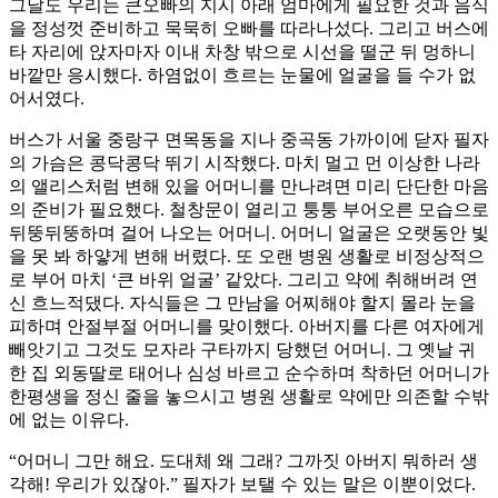
그날도 우리는 큰오빠의 지시 아래 엄마에게 필요한 것과 음식
을 정성껏 준비하고 묵묵히 오빠를 따라나섰다. 그리고 버스에
타 자리에 앉자마자 이내 차창 밖으로 시선을 떨군 뒤 멍하니
바깥만 응시했다. 하염없이 흐르는 눈물에 얼굴을 들 수가 없
어서였다.
버스가 서울 중랑구 면목동을 지나 중곡동 가까이에 닫자 필자
의 가슴은 콩닥콩닥 뛰기 시작했다. 마치 멀고 먼 이상한 나라
의 앨리스처럼 변해 있을 어머니를 만나려면 미리 단단한 마음
의 준비가 필요했다. 철창문이 열리고 퉁퉁 부어오른 모습으로
뒤뚱뒤뚱하며 걸어 나오는 어머니. 어머니 얼굴은 오랫동안 빛
을 못 봐 하얗게 변해 버렸다. 또 오랜 병원 생활로 비정상적으
로 부어 마치 ‘큰 바위 얼굴’ 같았다. 그리고 약에 취해버려 연
신 흐느적댔다. 자식들은 그 만남을 어찌해야 할지 몰라 눈을
피하며 안절부절 어머니를 맞이했다. 아버지를 다른 여자에게
빼앗기고 그것도 모자라 구타까지 당했던 어머니. 그 옛날 귀
한 집 외동딸로 태어나 심성 바르고 순수하며 착하던 어머니가
한평생을 정신 줄을 놓으시고 병원 생활로 약에만 의존할 수밖
에 없는 이유다.
“어머니 그만 해요. 도대체 왜 그래? 그까짓 아버지 뭐하러 생
각해! 우리가 있잖아.” 필자가 보탤 수 있는 말은 이뿐이었다.