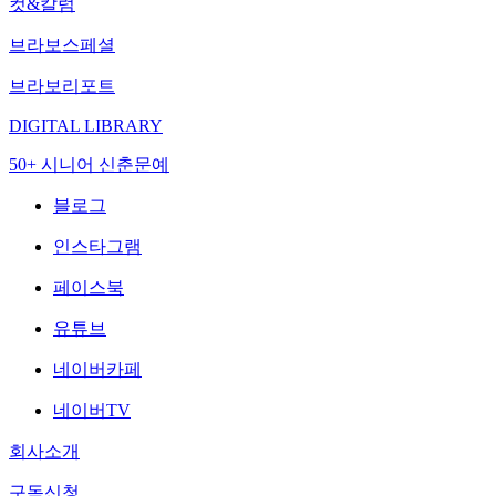
컷&칼럼
브라보스페셜
브라보리포트
DIGITAL LIBRARY
50+ 시니어 신춘문예
블로그
인스타그램
페이스북
유튜브
네이버카페
네이버TV
회사소개
구독신청