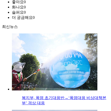
좋아요
0
화나요
0
슬퍼요
0
더 궁금해요
0
최신뉴스
복지부, 폭염 초기대응반→‘폭염대응 비상대책본
부’ 격상 대응