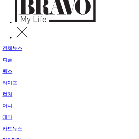
전체뉴스
피플
헬스
라이프
컬처
머니
테마
카드뉴스