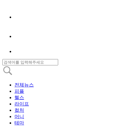
전체뉴스
피플
헬스
라이프
컬처
머니
테마