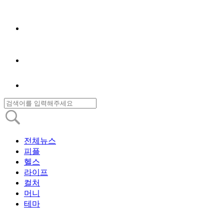
전체뉴스
피플
헬스
라이프
컬처
머니
테마