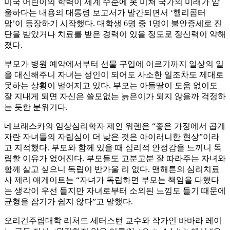
미국 어린이의 학력이 세계 수준에 못 미쳐 국가의 미래가 암
울하다는 내용의 대통령 보고서가 발간되면서 ‘헬리콥터
맘’이 등장하기 시작했다. 대학생 6명 중 1명이 불안증세로 진
단을 받았거나 치료를 받은 경력이 있을 정도로 정신력이 약해
졌다.
부모가 병원 예약에서부터 선물 구입에 이르기까지 일상의 일
을 대신해주니 자녀는 성인이 되어도 사소한 일조차도 제대로
못하는 상황이 벌어지고 있다. 부모는 아들딸이 도움 없이도
잘 지내게 되면 자신은 쓸모없는 늙은이가 되지 않을까 걱정하
는 듯한 분위기다.
네브래스카의 임상심리학자 제인 워렌은 “좋은 가정에서 곱게
자란 자녀들의 자립심이 더 낮은 것은 아이러니한 현상”이라
고 지적했다. 부모와 함께 있을 때 심리적 안정감을 느끼니 독
립할 이유가 없어진다. 부모들도 고분고분 잘 따라주는 자녀와
함께 살고 싶으니 독립이 반가울 리 없다. 맨해튼의 심리치료
사 제리 애게이트는 “자녀가 독립하면 부모는 책임을 다했다
는 생각이 우선 들지만 자녀로부터 소외된 느낌도 들기 때문에
균형을 잡기가 쉽지 않다”고 말했다.
오리건주립대학 리처드 세터스턴 교수와 작가인 바바라 레이