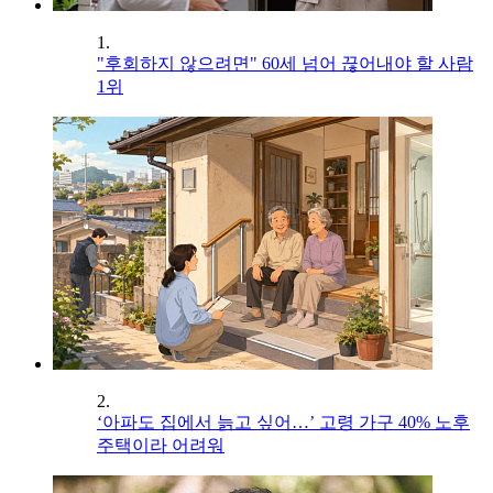
1.
"후회하지 않으려면" 60세 넘어 끊어내야 할 사람
1위
2.
‘아파도 집에서 늙고 싶어…’ 고령 가구 40% 노후
주택이라 어려워