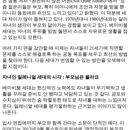
는 공동 저서 <완전하지 않은 어른(Not Quite Adults)>에서 “요
즘 젊은이들은 부모, 특히 어머니에게 조언과 자문을 받을 뿐
아니라 동료애와 위안도 느끼고 있다”고 밝혔다. 이 덕분에 세
대 차이가 많이 좁혀지고 있다. 1970년대나 1980년대와는 달리
자녀의 생각이 부모와 닮아가는 경향을 보이고 있다. 베이비붐
세대는 자녀의 주위를 빙빙 돌면서 스스로 자유로운 생활을 접
고 있는지도 모른다.
여러 가지 면을 감안할 때 이제는 자녀들이 21세기에 직면할
문제를 스스로 해결토록 하는 공동 목표를 세우고 최선의 방법
을 찾아야 한다. 다음 세대가 번영할 수 있는 방안을 모색해야
할 시점이다.
자녀인 밀레니얼 세대의 시각 : 부모님은 몰라요
베이비붐 세대는 헌신적인 노력에도 자녀들이 무기력하고 생
활을 꾸려갈 준비도 안 됐다고 낙담하고 있는 것 같다. 공포와
수치심이 뒤섞인 숨 막힐듯한 태도로 자녀를 대하는 느낌마저
준다. 밀레니얼 세대를 평가절하하는 근거없는 이야기도 많이
나돈다.
입사 면접에까지 부모와 함께 간다는 소문이 단적인 예다. 이
이야기는 2013년 9월 월스트리트저널에 ‘면접장까지 부모와