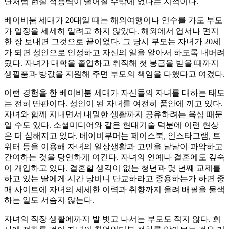
난처럼 현실 적응력이 떨어질 수밖에 없다는 지적이다.
베이비붐 세대가 20대일 때는 해외여행이나 연수를 가도 부모
가 일정을 세세히 알려고 하지 않았다. 해외에서 엽서나 편지
한 장 보내면 그것으로 끝이었다. 그 당시 부모는 자녀가 20세
가 되면 성인으로 인정하고 자신의 일을 알아서 하도록 내버려
뒀다. 자녀가 대학을 졸업하고 취직해 첫 봉급을 받을 때까지
생필품과 방값을 지원해 주면 부모의 책임을 다했다고 여겼다.
이런 경험을 한 베이비붐 세대가 자신들의 자녀를 대하는 태도
는 전혀 딴판이다. 성인이 된 자녀를 여전히 품안에 끼고 있다.
자녀와 함께 지내면서 내밀한 생활까지 공유하려는 욕심 때문
일 수도 있다. 소셜미디어와 같은 현대기술 덕분에 이런 현상
은 더 심해지고 있다. 베이비부머는 페이스북, 인스타그램, 트
위터 등을 이용해 자녀의 일상생활과 고민을 낱낱이 파악하고
간여하는 것을 당연하게 여긴다. 자녀의 연예나 결혼에도 깊숙
이 개입하고 있다. 결혼할 생각이 없는 청년과 몇 년째 교제를
하고 있는 딸에게 시간 낭비니 단교하라고 종용하는가 하면 중
매 사이트에 자녀의 세세한 이력과 취향까지 올려 배필을 물색
하는 일도 서슴지 않는다.
자녀의 직장 생활에까지 발 벗고 나서는 부모도 적지 않다. 회