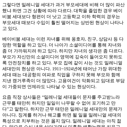
그렇다면 밀레니얼 세대가 과거 부모세대에 비해 더 많이 파산
했냐 하면 그건 상황에 따라 다르다. 대학을 졸업한 경우 베이
비붐 세대보다 형편이 더 낫고 고등학교 이하 학력의 경우는
부모세대 때보다 수입이 훨씬 떨어지는 상반된 현상이 나타나
고 있다.
베이비붐 세대는 이런 자녀를 위해 옹호자, 친구, 상담사 등 다
양한 역할을 하고 있다. 더 나아가 소셜미디어를 통해 자녀와
좀 더 가까워지려 하고 있다. 하지만 자녀의 생각은 좀 다르다.
부모가 자신만의 소셜미디어 영역에 깊숙이 들어오지 못하도
록 안전장치를 하고 있다. 부모 집에 같이 사는 것도 밀레니얼
세대만의 현상은 아니다. 1911~1924년에 태어난 가장 위대한
세대 때는 대공항의 여파로 직업을 구하지 못해 부모와 함께
지낸 캥거루족이 더 많았다. 고용여건이 악화되고 임대료 부담
이 가중되면 언제라도 나타날 수 있는 현상이다.
요즘 직장 상사들은 “밀레니얼 세대들이 문자를 주고받느라
근무를 태만히 하지만 일일이 나무랄 수 없어 포기하고 만
다”고 말한다. 하지만 근무 태만은 밀레니얼 세대만의 문제가
아니다. 징계를 하거나 해고를 하면 될 일을 밀레니얼 세대의
특성으로 치부하는 것은 옳지 않다. 밀레니얼 세대는 아직 젊
다. 앞으로 수십 년을 살아가면서 미흡한 생활능력을 키우고