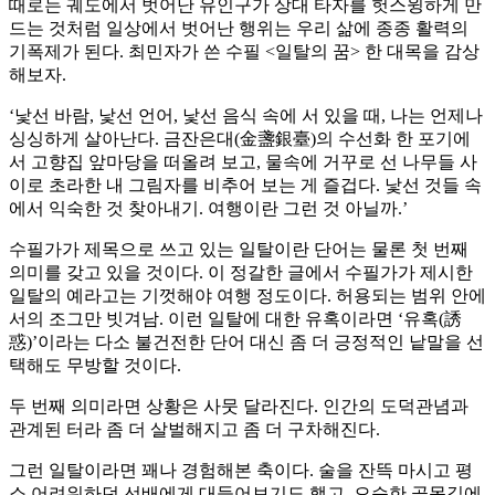
때로는 궤도에서 벗어난 유인구가 상대 타자를 헛스윙하게 만
드는 것처럼 일상에서 벗어난 행위는 우리 삶에 종종 활력의
기폭제가 된다. 최민자가 쓴 수필 <일탈의 꿈> 한 대목을 감상
해보자.
‘낯선 바람, 낯선 언어, 낯선 음식 속에 서 있을 때, 나는 언제나
싱싱하게 살아난다. 금잔은대(金盞銀臺)의 수선화 한 포기에
서 고향집 앞마당을 떠올려 보고, 물속에 거꾸로 선 나무들 사
이로 초라한 내 그림자를 비추어 보는 게 즐겁다. 낯선 것들 속
에서 익숙한 것 찾아내기. 여행이란 그런 것 아닐까.’
수필가가 제목으로 쓰고 있는 일탈이란 단어는 물론 첫 번째
의미를 갖고 있을 것이다. 이 정갈한 글에서 수필가가 제시한
일탈의 예라고는 기껏해야 여행 정도이다. 허용되는 범위 안에
서의 조그만 빗겨남. 이런 일탈에 대한 유혹이라면 ‘유혹(誘
惑)’이라는 다소 불건전한 단어 대신 좀 더 긍정적인 낱말을 선
택해도 무방할 것이다.
두 번째 의미라면 상황은 사뭇 달라진다. 인간의 도덕관념과
관계된 터라 좀 더 살벌해지고 좀 더 구차해진다.
그런 일탈이라면 꽤나 경험해본 축이다. 술을 잔뜩 마시고 평
소 어려워하던 선배에게 대들어보기도 했고, 으슥한 골목길에