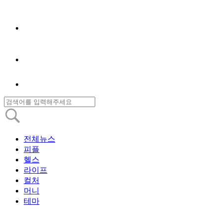
전체뉴스
피플
헬스
라이프
컬처
머니
테마