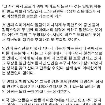
“그 자리까지 오르기 위해 아마도 남들은 다 겪는 일탈행위를
한 번도 해보지 않았겠지. 그와 관련된 극심한 스트레스가 저
런 이상행동을 불렀을 가능성이 커.”
첫 번째 의미에서의 일탈이 지나치게 부족한 탓에 중년 들어
갑작스럽게 두 번째 의미에서의 일탈에 취하고 말았다는 뜻이
다. 아마도 지금 그 부장검사는 사방이 벽으로 둘러싸인 곳에
서 지난날의 행위를 후회하고 또 후회할 것이다.
인간이 윤리관을 어떻게 지니게 되는가 하는 문제에 관해서는
이론이 분분하다. 나는 그 가운데에서 태어나면서 천성적으로
몸 안에 간직하게 된다는 설에 내 소중한 한 표를 던지고 있다.
그 주장을 일단 신뢰한다면 인간은 누구나 착하게 살아야겠다
는 생각을 갖고 산다고 간주할 수 있다. 실제 삶이 어떠한가와
는 상관없이 말이다.
두 번째 의미의 일탈은 그 윤리관과 도덕관념에 치명적인 상처
를 안긴다. 일정 기간 사회와 격리시키거나 벌금을 물리는 법
의 심판은 둘째 문제(라고 나는 생각한)다.
미국 인디언들은 사람들의 마음속에는 세모난 쇳조각이 있다
고 믿었다. 그래서 나쁜 짓을 할 때마다 쇳조각이 마음속을 휘