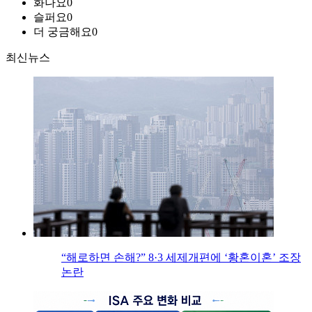
화나요
0
슬퍼요
0
더 궁금해요
0
최신뉴스
“해로하면 손해?” 8·3 세제개편에 ‘황혼이혼’ 조장
논란