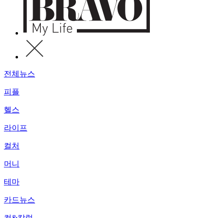
전체뉴스
피플
헬스
라이프
컬처
머니
테마
카드뉴스
컷&칼럼