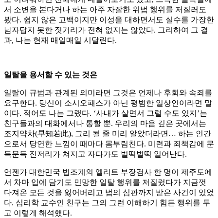
서 소변을 본다거나 하는 아주 자잘한 위법 행위를 저질러도
봤다. 쉽지 않은 고백이지만 이성을 대하면서도 실수를 가장한
남자답지 못한 짓거리가 전혀 없지는 않았다. 그리하여 그 결
과, 나는 현재 매일매일 시달린다.
일탈을 용서할 수 있는 것은
일탈이 규범과 관계된 의미라면 그것은 언제나 후회와 속죄를
요구한다. 당신이 소시오패스가 아닌 평범한 일상인이라면 말
이다. 적어도 나는 그랬다. ‘사내가 살면서 그럴 수도 있지’는
친구들과의 대화에서나 통할 뿐. 우리의 마음 깊은 곳에서는
조지약차(早知若此), 그리 될 줄 미리 알았더라면… 하는 인간
으로서 당연한 느낌이 때마다 몸부림친다. 미련과 죄책감에 문
득문득 진저리가 쳐지고 자다가도 벌떡벌떡 일어난다.
언젠가 대한민국 법조계의 엘리트 부장검사 한 명이 제주도에
서 차마 입에 담기도 민망한 일탈 행위를 저질렀다가 지금껏
다져온 모든 것을 잃어버리고 법의 심판까지 받은 사건이 있었
다. 심리학 교수인 친구는 그의 그런 이해하기 힘든 행위를 두
고 이렇게 해석했다.