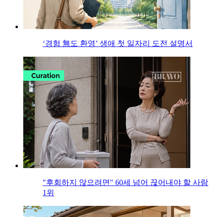
‘경험 無도 환영’ 생애 첫 일자리 도전 설명서
"후회하지 않으려면" 60세 넘어 끊어내야 할 사람
1위