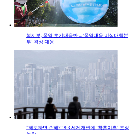
복지부, 폭염 초기대응반→‘폭염대응 비상대책본
부’ 격상 대응
“해로하면 손해?” 8·3 세제개편에 ‘황혼이혼’ 조장
논란