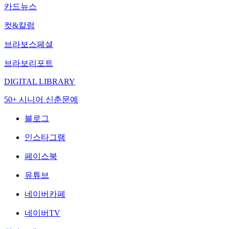
카드뉴스
컷&칼럼
브라보스페셜
브라보리포트
DIGITAL LIBRARY
50+ 시니어 신춘문예
블로그
인스타그램
페이스북
유튜브
네이버카페
네이버TV