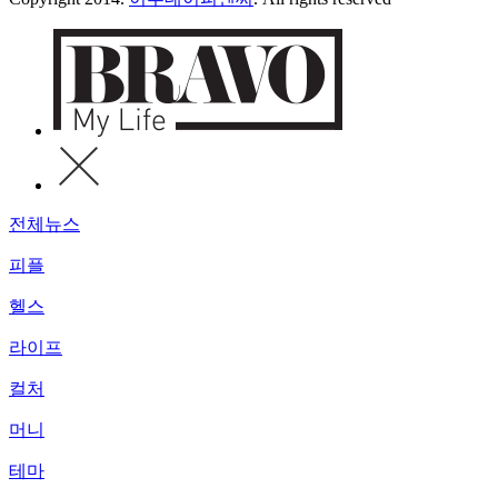
전체뉴스
피플
헬스
라이프
컬처
머니
테마