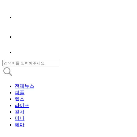
전체뉴스
피플
헬스
라이프
컬처
머니
테마