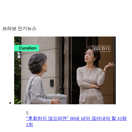
브라보 인기뉴스
1.
"후회하지 않으려면" 60세 넘어 끊어내야 할 사람
1위