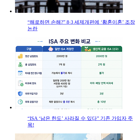
“해로하면 손해?” 8·3 세제개편에 ‘황혼이혼’ 조장
논란
“ISA ‘남은 한도’ 사라질 수 있다” 기존 가입자 주
목!