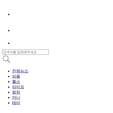
전체뉴스
피플
헬스
라이프
컬처
머니
테마