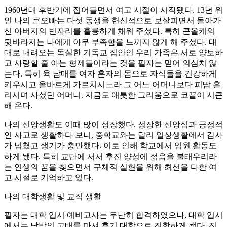
1960년대 후반기에 접어들면서 여고 시절이 시작됐다. 13년 위
인 나의 큰오빠는 다섯 동생을 헌신적으로 보살피면서 돌아가
신 아버지의 빈자리를 훌륭하게 채워 주셨다. 특히 큰올케의
뒷바라지는 나에게 아무 부족함을 느끼지 않게 해 주셨다. 대
대로 내려오는 독실한 기독교 집안인 우리 가족은 서로 양보하
고 사랑할 줄 아는 형제들이라는 것을 필자는 믿어 의심치 않
는다. 특히 육 남매를 여자 혼자의 몸으로 자식들을 건강하게
키우시고 올바르게 가르치시느라 그 어느 어머니보다 피땀 흘
리시며 사셨던 어머니. 지금도 애틋한 그리움으로 코끝이 시큰
해 온다.
나의 신앙생활도 이때 많이 성장했다. 성장한 신앙심과 긍정적
인 사고로 생활하다 보니, 중학교와는 달리 일상생활에서 감사
가 넘쳤고 생기가 충만했다. 이로 인해 학교에서 임원 활동도
하게 됐다. 특히 교단에 서서 후진 양성에 젊음을 불태우리라
는 인생의 꿈을 찾으면서 구체적 실현을 위해 최선을 다한 여
고 시절로 기억하고 있다.
나의 대학생활 및 교직 생활
필자는 대학 입시 예비고사는 무난히 합격하였으나, 대학 입시
에서는 낙방의 고배를 마셔 후기 대학으로 진학하게 됐다. 진