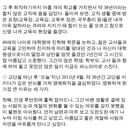
그 후 퇴직하기까지 아홉 개의 학교를 거치면서 약 38년이라는
짧지 않은 교직에 몸을 담았다. 돌이켜 보면, 교직 생활 중에 받
은 표창(교육장, 교육감, 교육부 장관, 국무총리 등)들은 내게
더욱 잘하라는 격려와 지지가 돼 힘이 드는 줄 모르고 참으로
신명 나게 교육의 현장을 즐겼다.
49세의 나이로 대학원에 진학해 학문을 논하고, 젊은 교사들과
교육을 고민하며 진지하게 머리를 맞대던 것과 나 자신이 대학
원생으로서의 열정과 낭만을 맘껏 즐겼던 2년간의 그 시간도
참 아름답고 소중했다. 그간의 많은 학생, 학부모, 교사 들과 함
께 하며 울고 웃었던 많은 일이 지금도 파노라마로 스친다.
◇ 교단을 떠난 후 ‘오늘’지난 2012년 8월, 약 38년간 교단을 지
키다가 깊은 번뇌를 거쳐 명예퇴직을 결심하였다. 명퇴하게 된
가장 큰 이유는 세 가지.
첫째, 인생 후반전에 훌쩍 접어드니, 그간 바쁜 생활로 곁에 있
는 사람의 눈과 계절의 변화를 볼 수 있는 여유를 갖지 못했음
이 불현듯 아쉬웠다. 먼저 남편과 마주 보고 도란도란 얘기 나
누며 아침 식사를 하고 싶었고, 아름답고 좋은 계절에 사람과
자연을 여유롭게 만나고 싶었다.