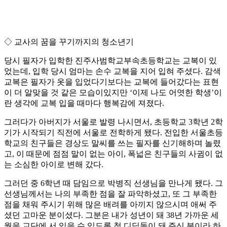
◇ 교사의 꿈을 꾸기까지의 청소년기
당시 필자가 입학한 진주사범학교부속초등학교는 교복이 있
었는데, 입학 당시 엄마는 손수 교복을 지어 입혀 주셨다. 감색
교복은 필자가 옷을 입었다기보다는 교복에 들어갔다는 표현
이 더 알맞을 것 같은 모습이있지만 ‘이제 나도 어엿한 학생’이
란 생각에 교복 입을 때마다 행복감에 져졌다.
그러다가 아버지가 서울로 발령 나시면서, 초등학교 3학년 2학
기가 시작되기 직전에 서울로 전학하게 됐다. 전입한 서울초등
학교의 친구들은 경상도 말씨를 쓰는 필자를 신기해하며 놀렸
고, 이 때문에 점점 말이 없는 아이, 폭넓은 친구들의 사귐이 없
는 소심한 아이로 변해 갔다.
그러던 중 6학년 때 담임으로 박병직 선생님을 만나게 됐다. 그
선생님께서는 나의 부족한 점을 잘 파악하셨고, 또 그 부족한
점을 채워 주시기 위해 많은 배려를 아끼지 않으시며 애써 주
셨던 고마운 분이셨다. 그분은 내가 성년이 돼 38년 가까운 세
월을 교단에 서 있을 수 있도록 첫 디딤돌이 돼 주신 분이라 하