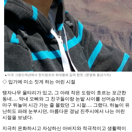
▲미국 그랜드캐년에서 천지창조의 위대함에 감격 한컷. (문영희 동년기자)
◇ 입가에 미소 짓게 하는 어린 시절
탱자나무 울타리가 있고, 그 아래 작은 도랑이 흐르는 포근한
동네…. 막내 오빠와 그 친구들이랑 논밭 사이를 선머슴처럼
마구 뛰놀며 시간 가는 줄 몰랐던 그 시절…. 그랬다. 하늘이 유
난히도 파래 눈부시던, 아름다운 경남 진주시에서 나는 어린
시절을 보냈다.
지극히 온화하시고 자상하신 아버지와 적극적이고 생활력이