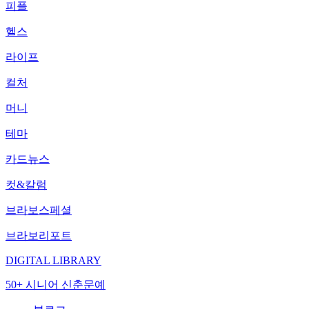
피플
헬스
라이프
컬처
머니
테마
카드뉴스
컷&칼럼
브라보스페셜
브라보리포트
DIGITAL LIBRARY
50+ 시니어 신춘문예