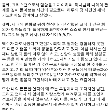
둘째, 크리스천으로서 말씀을 가까이하며, 하나님과 나와의 관
계를 깊이 돌아보는 시간이 필요했다. 하루의 첫 시간인 새벽
기도회에도 참여하고 싶었다.
셋째, 세태의 변화로 평생 천직이라 생각했던 교직에 깊은 회
의가 찾아들었다. 솔직하게 표현하자면 스스로 한계를 만났는
데, 그것을 뚫고 헤쳐나갈 자신이 없었다.
백수가 과로사한다고 했던가. 퇴직 후 필자는 경험하지 못한
또 다른 기쁨을 느끼며 생활을 만끽하고 있다. 아침 식사는 언
제나 남편과 함께 마주 앉아 하고, 신앙의 성장을 위해 성경공
부 등을 하며 말씀을 가까이 하고, 새벽기도에 힘쓰고 있다. 그
리고 한국에 들어온 외국인 근로자들을 대상으로 한국어를 가
르치고, 기회 될 때마다 임산부와 어린 친구들에게 태교동화와
구연동화를 들려주고 있으며, 동년기자단으로서의 역할을 어
떻게 하면 좋을지 고민하며 바삐 지내고 있는 요즘이다.
또한 나의 든든한 언덕이 돼 주는 후원자이자 조력자인 남편,
그리고 언제나 제 엄마를 자랑스럽게 여겨주고, 때론 조언과
정보제공을 아끼지 않는 딸, 사위, 아들, 며느리, 그리고 이 세
상에서 가장 소중한 보물단지 세 손주가 있어 감사하고 감사할
뿐이다.