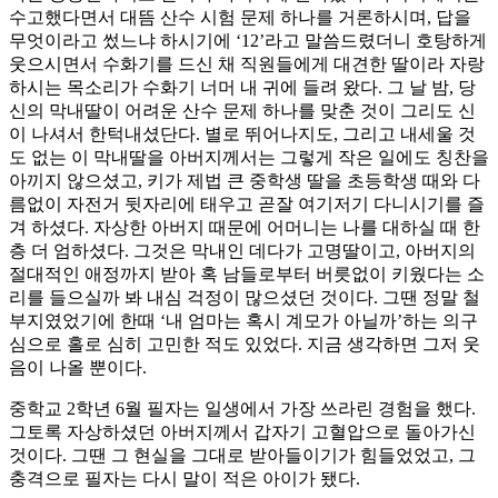
수고했다면서 대뜸 산수 시험 문제 하나를 거론하시며, 답을
무엇이라고 썼느냐 하시기에 ‘12’라고 말씀드렸더니 호탕하게
웃으시면서 수화기를 드신 채 직원들에게 대견한 딸이라 자랑
하시는 목소리가 수화기 너머 내 귀에 들려 왔다. 그 날 밤, 당
신의 막내딸이 어려운 산수 문제 하나를 맞춘 것이 그리도 신
이 나셔서 한턱내셨단다. 별로 뛰어나지도, 그리고 내세울 것
도 없는 이 막내딸을 아버지께서는 그렇게 작은 일에도 칭찬을
아끼지 않으셨고, 키가 제법 큰 중학생 딸을 초등학생 때와 다
름없이 자전거 뒷자리에 태우고 곧잘 여기저기 다니시기를 즐
겨 하셨다. 자상한 아버지 때문에 어머니는 나를 대하실 때 한
층 더 엄하셨다. 그것은 막내인 데다가 고명딸이고, 아버지의
절대적인 애정까지 받아 혹 남들로부터 버릇없이 키웠다는 소
리를 들으실까 봐 내심 걱정이 많으셨던 것이다. 그땐 정말 철
부지였었기에 한때 ‘내 엄마는 혹시 계모가 아닐까’하는 의구
심으로 홀로 심히 고민한 적도 있었다. 지금 생각하면 그저 웃
음이 나올 뿐이다.
중학교 2학년 6월 필자는 일생에서 가장 쓰라린 경험을 했다.
그토록 자상하셨던 아버지께서 갑자기 고혈압으로 돌아가신
것이다. 그땐 그 현실을 그대로 받아들이기가 힘들었었고, 그
충격으로 필자는 다시 말이 적은 아이가 됐다.