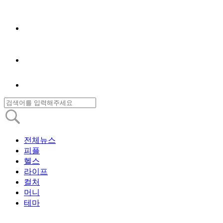
전체뉴스
피플
헬스
라이프
컬처
머니
테마