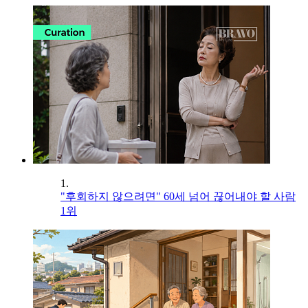
1.
"후회하지 않으려면" 60세 넘어 끊어내야 할 사람
1위