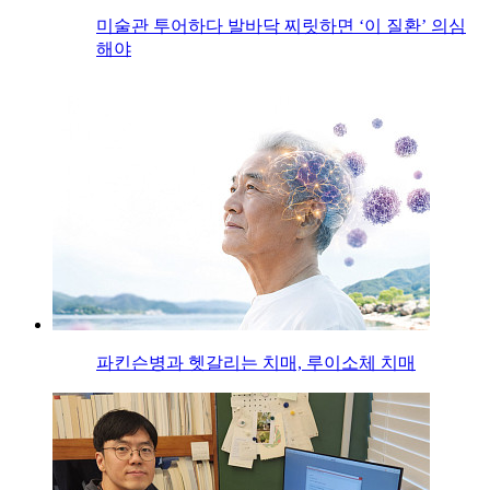
미술관 투어하다 발바닥 찌릿하면 ‘이 질환’ 의심
해야
파킨슨병과 헷갈리는 치매, 루이소체 치매