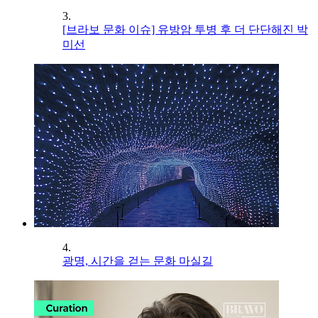
3.
[브라보 문화 이슈] 유방암 투병 후 더 단단해진 박
미선
4.
광명, 시간을 걷는 문화 마실길