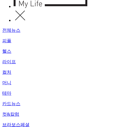
전체뉴스
피플
헬스
라이프
컬처
머니
테마
카드뉴스
컷&칼럼
브라보스페셜