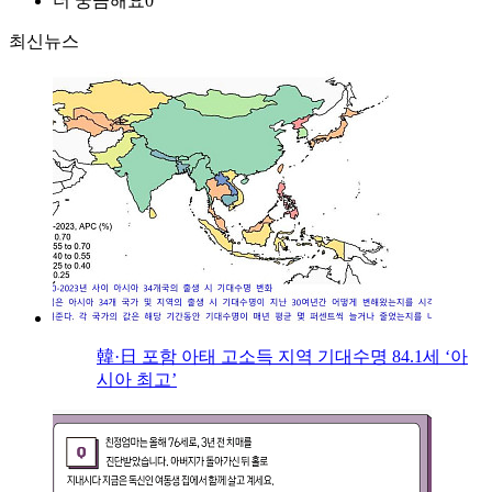
더 궁금해요
0
최신뉴스
韓·日 포함 아태 고소득 지역 기대수명 84.1세 ‘아
시아 최고’