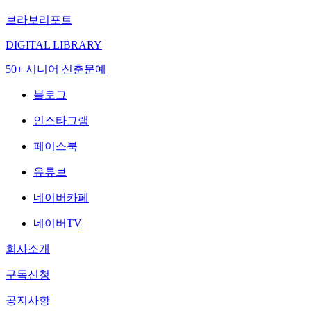
브라보리포트
DIGITAL LIBRARY
50+ 시니어 신춘문예
블로그
인스타그램
페이스북
유튜브
네이버카페
네이버TV
회사소개
구독신청
공지사항