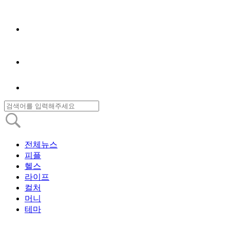
전체뉴스
피플
헬스
라이프
컬처
머니
테마