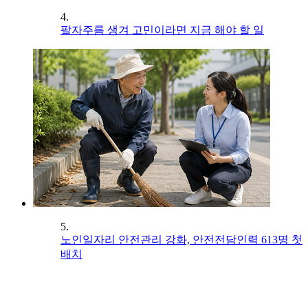
4.
팔자주름 생겨 고민이라면 지금 해야 할 일
5.
노인일자리 안전관리 강화, 안전전담인력 613명 첫
배치