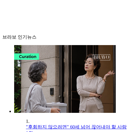
브라보 인기뉴스
1.
"후회하지 않으려면" 60세 넘어 끊어내야 할 사람