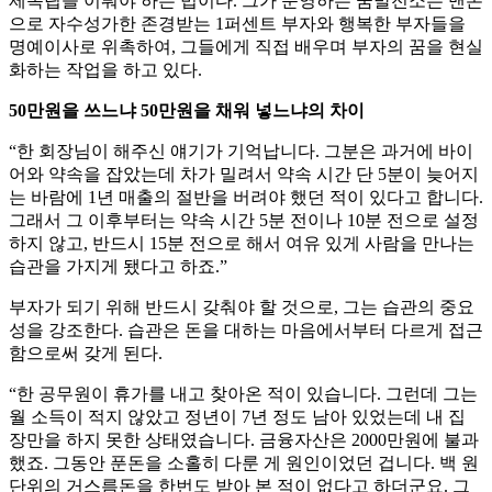
제독립을 이뤄야 하는 법이다. 그가 운영하는 꿈발전소는 맨손
으로 자수성가한 존경받는 1퍼센트 부자와 행복한 부자들을
명예이사로 위촉하여, 그들에게 직접 배우며 부자의 꿈을 현실
화하는 작업을 하고 있다.
50만원을 쓰느냐 50만원을 채워 넣느냐의 차이
“한 회장님이 해주신 얘기가 기억납니다. 그분은 과거에 바이
어와 약속을 잡았는데 차가 밀려서 약속 시간 단 5분이 늦어지
는 바람에 1년 매출의 절반을 버려야 했던 적이 있다고 합니다.
그래서 그 이후부터는 약속 시간 5분 전이나 10분 전으로 설정
하지 않고, 반드시 15분 전으로 해서 여유 있게 사람을 만나는
습관을 가지게 됐다고 하죠.”
부자가 되기 위해 반드시 갖춰야 할 것으로, 그는 습관의 중요
성을 강조한다. 습관은 돈을 대하는 마음에서부터 다르게 접근
함으로써 갖게 된다.
“한 공무원이 휴가를 내고 찾아온 적이 있습니다. 그런데 그는
월 소득이 적지 않았고 정년이 7년 정도 남아 있었는데 내 집
장만을 하지 못한 상태였습니다. 금융자산은 2000만원에 불과
했죠. 그동안 푼돈을 소홀히 다룬 게 원인이었던 겁니다. 백 원
단위의 거스름돈을 한번도 받아 본 적이 없다고 하더군요. 그