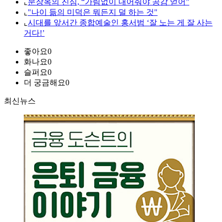
⌞
문장옥의 진심, “가림없이 내어줘야 공감 얻어”
⌞
"나이 듦의 미덕은 뭐든지 덜 하는 것"
⌞
시대를 앞서간 종합예술인 홍서범 ‘잘 노는 게 잘 사는
거다!’
좋아요
0
화나요
0
슬퍼요
0
더 궁금해요
0
최신뉴스