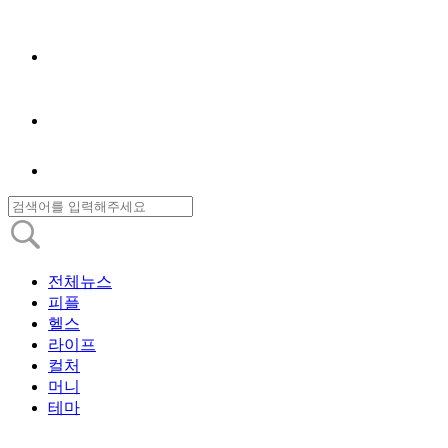
전체뉴스
피플
헬스
라이프
컬처
머니
테마