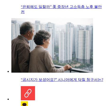
“은퇴해도 일할까” 美 중장년 고소득층 노후 불안
커
“공시지가 보셨어요?” 시니어에게 닥칠 청구서는?