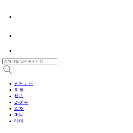
전체뉴스
피플
헬스
라이프
컬처
머니
테마