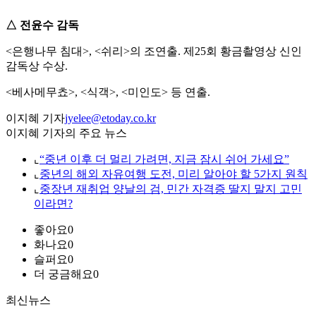
△ 전윤수 감독
<은행나무 침대>, <쉬리>의 조연출. 제25회 황금촬영상 신인
감독상 수상.
<베사메무쵸>, <식객>, <미인도> 등 연출.
이지혜 기자
jyelee@etoday.co.kr
이지혜 기자의 주요 뉴스
⌞
“중년 이후 더 멀리 가려면, 지금 잠시 쉬어 가세요”
⌞
중년의 해외 자유여행 도전, 미리 알아야 할 5가지 원칙
⌞
중장년 재취업 양날의 검, 민간 자격증 딸지 말지 고민
이라면?
좋아요
0
화나요
0
슬퍼요
0
더 궁금해요
0
최신뉴스