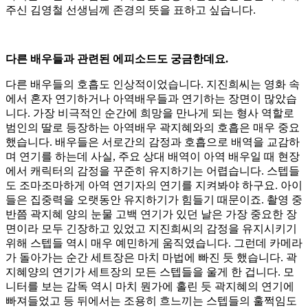
주신 김영철 선생님께 존경의 뜻을 표하고 싶습니다.
다른 배우들과 관련된 에피소드도 궁금한데요.
다른 배우들의 호흡도 인상적이었습니다. 지진희씨는 영화 속
에서 혼자 연기하거나 아역배우들과 연기하는 장면이 많았습
니다. 가장 비극적인 순간에 희망을 만나게 되는 형사 역할로
범인의 딸로 등장하는 아역배우 곽지혜와의 호흡은 매우 중요
했습니다. 배우들은 서로간의 감정과 호흡으로 배역을 교감하
며 연기를 하는데 사실, 주요 상대 배역이 아역 배우일 때 현장
에서 캐릭터의 감정을 꾸준히 유지하기는 어렵습니다. 스텝들
도 조마조마하게 아역 연기자의 연기를 지켜봐야 하구요. 아이
들은 집중력을 오랫동안 유지하기가 힘들기 때문이죠. 촬영 중
반쯤 곽지혜 양의 눈물 고백 연기가 있던 날은 가장 중요한 장
면이라 모두 긴장하고 있었고 지진희씨의 감정을 유지시키기
위해 스텝들 역시 매우 예민하게 움직였습니다. 그런데 카메라
가 돌아가는 순간 세트장은 마치 마법에 빠진 듯 했습니다. 곽
지혜양의 연기가 세트장의 모든 스텝들을 울게 한 겁니다. 모
니터를 보는 감독 역시 마치 뭔가에 홀린 듯 곽지혜의 연기에
빠져들었고 등 뒤에서는 조용히 흐느끼는 스텝들의 훌쩍임도