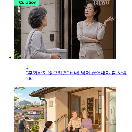
1.
"후회하지 않으려면" 60세 넘어 끊어내야 할 사람
1위