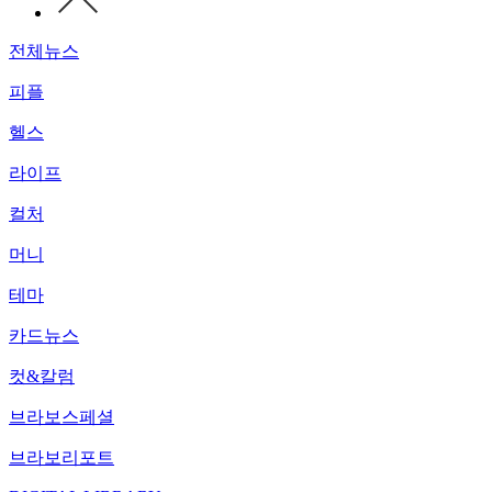
전체뉴스
피플
헬스
라이프
컬처
머니
테마
카드뉴스
컷&칼럼
브라보스페셜
브라보리포트