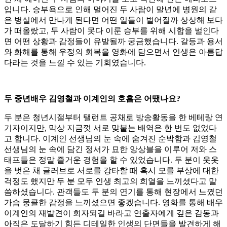
입니다. 승부욕으로 인해 멀어진 두 사람이 말년에 병원의 같
은 병실에서 만나게 된다면 어떤 일들이 벌어질까 상상해 보다
가 떠올랐고, 두 사람이 못다 이룬 승부를 위해 시합을 벌인다
면 어떤 상황과 감정들이 유발될까 궁금했습니다. 갈등과 용서
와 화해를 통해 우정의 회복을 영화에 담으면서 인생은 아름답
다라는 것을 느낄 수 있는 기회였습니다.
두 중년배우 김영철과 이계인의 호흡은 어땠나요?
두 분은 청년시절부터 탤런트 공채로 방송활동을 한 베테랑 연
기자이지만, 막상 지금껏 서로 맞붙는 배역은 한 번도 없었다
고 합니다. 이계인 선생님의 눈 속에 숨겨진 순박함과 김영철
선생님의 눈 속에 담긴 정서가 묘한 앙상블을 이루어 저와 스
태프들은 정말 즐거운 경험을 할 수 있었습니다. 두 분이 웃옷
을 벗은 채 글러브로 서로를 강타할 때 혹시 모를 부상에 대한
걱정도 했지만 두 분 모두 인생 최고의 희열을 느끼셨다고 말
씀하셨습니다. 관객들도 두 분의 연기를 통해 현장에서 느꼈던
가슴 뭉클한 감정을 느끼셨으면 좋겠습니다. 영화를 통해 배우
이계인의 재발견이 회자되길 바라고 연출자에게 깊은 감동과
아직은 도달하기 힘든 디테일한 인생의 단면들을 발견하게 해