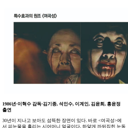
1986년·이혁수 감독·김기종, 석인수, 이계인, 김윤희, 홍윤정
출연
30년이 지나고 보아도 섬뜩한 장면이 있다. 바로 <여곡성>에
서 피눈물을 흘리는 시어머니 얼굴이다. 하얗게 까뒤집힌 눈동