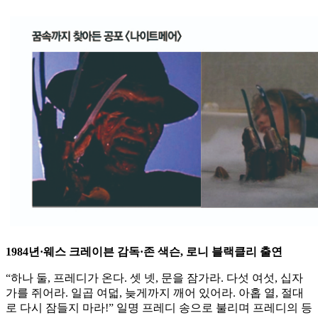
1984년·웨스 크레이븐 감독·존 색슨, 로니 블랙클리 출연
“하나 둘, 프레디가 온다. 셋 넷, 문을 잠가라. 다섯 여섯, 십자
가를 쥐어라. 일곱 여덟, 늦게까지 깨어 있어라. 아홉 열, 절대
로 다시 잠들지 마라!” 일명 프레디 송으로 불리며 프레디의 등