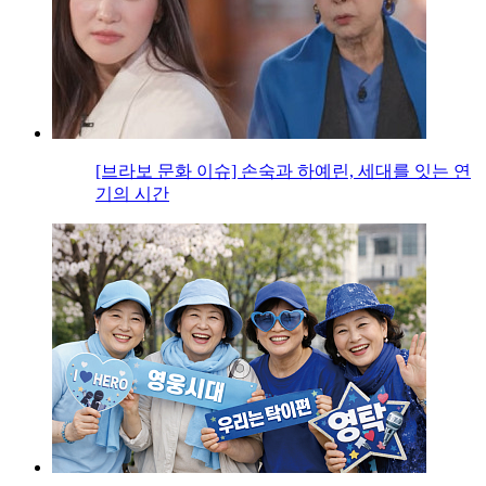
[브라보 문화 이슈] 손숙과 하예린, 세대를 잇는 연
기의 시간