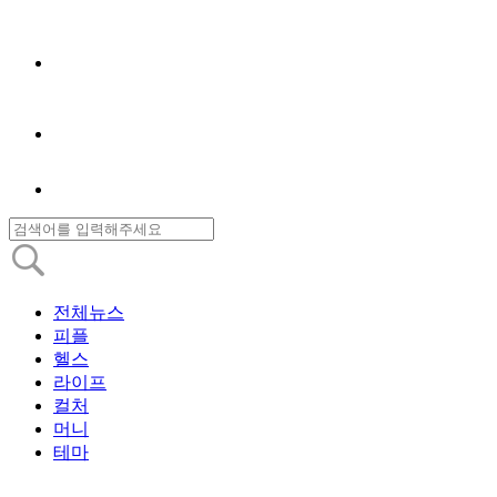
전체뉴스
피플
헬스
라이프
컬처
머니
테마