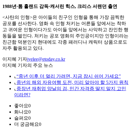
1988년·톰 홀랜드 감독·캐서린 힉스, 크리스 서랜던 출연
<사탄의 인형>은 아이들의 친구인 인형을 통해 가장 끔찍한
공포를 선사한다. 영화 속 인형 처키는 어른들 앞에서는 착하
고 귀여운 인형이다가도 아이들 앞에서는 사악하고 잔인한 행
동들을 벌인다. 처키는 공포 영화의 주인공이지만 인형이라는
친근함 덕분인지 현대에도 각종 패러디나 캐릭터 상품으로도
자주 활용되고 있다.
이지혜 기자
jyelee@etoday.co.kr
이지혜 기자의 주요 뉴스
⌞
“중년 이후 더 멀리 가려면, 지금 잠시 쉬어 가세요”
⌞
중년의 해외 자유여행 도전, 미리 알아야 할 5가지 원칙
⌞
중장년 재취업 양날의 검, 민간 자격증 딸지 말지 고민
이라면?
좋아요
0
화나요
0
슬퍼요
0
더 궁금해요
0