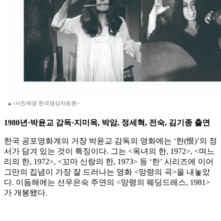
▲<사진제공 한국영상자료원>
1980년·박윤교 감독·지미옥, 박암, 정세혁, 전숙, 김기종 출연
한국 공포영화계의 거장 박윤교 감독의 영화에는 ‘한(恨)’의 정
서가 담겨 있는 것이 특징이다. 그는 <옥녀의 한, 1972>, <며느
리의 한, 1972>, <꼬마 신랑의 한, 1973> 등 ‘한’ 시리즈에 이어
그만의 집념이 가장 잘 드러나는 영화 <망령의 곡>을 내놓았
다. 이듬해에는 선우은숙 주연의 <망령의 웨딩드레스, 1981>
가 개봉됐다.