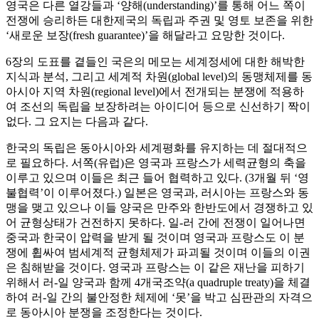
영국은 다른 열강들과 ‘양해(understanding)’를 통해 어느 쪽이
전쟁에 승리하든 대한제국의 독립과 주권 및 영토 보존을 위한
‘새로운 보장(fresh guarantee)’을 해달라고 요망한 것이다.
6장의 도표를 곁들인 국은의 메모는 세계정세에 대한 해박한
지식과 분석, 그리고 세계적 차원(global level)의 동맹체제를 동
아시아 지역 차원(regional level)에서 전개되는 분쟁에 적용하
여 조선의 독립을 보장하려는 아이디어 등으로 신선하기 짝이
없다. 그 요지는 다음과 같다.
한국의 독립은 동아시아와 세계평화를 유지하는 데 절대적으
로 필요하다. 서쪽(유럽)은 영국과 프랑스가 세력균형의 축을
이루고 있으며 이들은 최근 들어 협력하고 있다. (3개월 뒤 ‘영
불협력’이 이루어졌다.) 일본은 영국과, 러시아는 프랑스와 동
맹을 맺고 있으나 이들 양국은 만주와 한반도에서 경쟁하고 있
어 균형상태가 건전하지 못하다. 일-러 간에 전쟁이 일어나면
중국과 한국이 압력을 받게 될 것이며 영국과 프랑스도 이 분
쟁에 휩싸여 범세계적 균형체제가 파괴될 것이며 이들의 이권
은 침해받을 것이다. 영국과 프랑스는 이 같은 재난을 피하기
위해서 러-일 양국과 함께 4개국조약(a quadruple treaty)을 체결
하여 러-일 간의 불안정한 체제에 ‘못’을 박고 심판관의 자격으
로 동아시아 분쟁을 조정한다는 것이다.