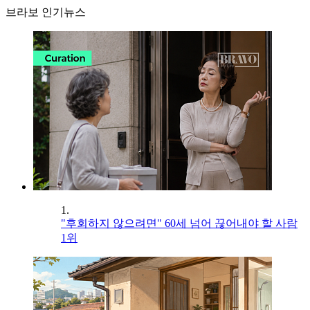
브라보 인기뉴스
1.
"후회하지 않으려면" 60세 넘어 끊어내야 할 사람
1위