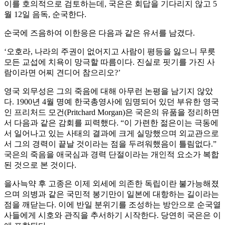
이를 호의적으로 검토하는데, 국은은 회답을 기다리지 않고 5
월 12일 음독, 순국한다.
순국에 즈음하여 이한응은 다음과 같은 유서를 남겼다.
‘오호라, 나라의 주권이 없어지고 사람이 평등을 잃으니 무릇
모든 교섭에 치욕이 망극할 따름이다. 진실로 핏기를 가진 사
람이라면 어찌 견디어 참으리오?’
영국 외무성은 그의 죽음에 대해 아무런 논평을 남기지 않았
다. 1900년 4월 명예 한국총영사에 임명되어 있던 부유한 영국
인 프리처드 모건(Pritchard Morgan)은 국은의 유품을 정리하면
서 다음과 같은 감회를 피력했다. “이 가련한 젊은이는 극동에
서 일어나고 있는 사태의 결과에 크게 실망했으며 외교관으로
서 그의 경력이 끝날 것이라는 점을 두려워했음이 틀림없다.”
국은의 죽음을 애국심과 경력 단절이라는 개인적 요소가 복합
된 것으로 본 것이다.
을사늑약 후 고종은 이제 외세에 의존한 독립이란 불가능해졌
으며 의병과 같은 국민적 봉기만이 일본에 대항하는 길이라는
점을 깨닫는다. 이에 반일 분위기를 조성하는 방안으로 순국열
사들에게 시호와 관직을 추서하기 시작한다. 당연히 국은은 이