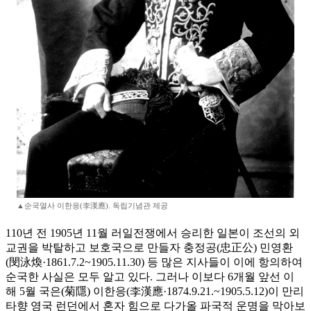
▲순국열사 이한응(李漢應). 독립기념관 제공
110년 전 1905년 11월 러일전쟁에서 승리한 일본이 조선의 외
교권을 박탈하고 보호국으로 만들자 충정공(忠正公) 민영환
(閔泳煥·1861.7.2~1905.11.30) 등 많은 지사들이 이에 항의하여
순국한 사실은 모두 알고 있다. 그러나 이보다 6개월 앞선 이
해 5월 국은(菊隱) 이한응(李漢應·1874.9.21.~1905.5.12)이 만리
타향 영국 런던에서 혼자 힘으로 다가올 파국적 운명을 막아보