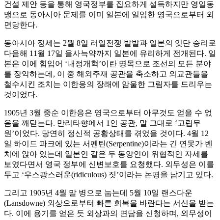
건설 제안 등을 통해 영국정부를 집요하게 설득하지만 영일동
맹으로 동아시아 문제를 이미 일본에 일임한 영국으로부터 외
면당한다.
동아시아 정세는 2월 8일 러일전쟁 발발과 일본의 잇단 승리로
다음해 11월 17일 을사늑약까지 일본에 유리하게 전개된다. 일
본은 이에 힘입어 ‘내정개혁’이란 명목으로 조선의 모든 분야
를 장악하는데, 이 중 해외주재 공관을 축소하고 외교관들을
철수시킨 조치는 이한응의 장래에 암울한 그림자를 드리우는
것이었다.
1905년 3월 중순 이한응은 영국으로부터 아무것도 얻을 수 없
음을 깨닫는다. 만리타향에서 1인 공관, 말 그대로 ‘고립무
원’이었다. 당연히 정신적 공황상태를 겪었을 것이다. 4월 12
일 하이드 파크에 있는 서펜틴(Serpentine)이라는 긴 연못가 벤
치에 앉아 있는데 일본인 같은 두 동양인이 위협적인 자세를
보였다면서 영국 정부에 신변보호를 요청했다. 외무성은 이를
두고 ‘우스꽝스러운(ridiculous) 짓’이라는 논평을 남기고 있다.
그리고 1905년 4월 말 병으로 눕는데 5월 10일 랜스다운
(Lansdowne) 외상으로부터 빠른 회복을 바란다는 서신을 받는
다. 이에 용기를 얻은 듯 외상과의 면담을 신청하며, 외무성이