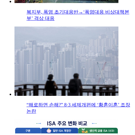
복지부, 폭염 초기대응반→‘폭염대응 비상대책본
부’ 격상 대응
“해로하면 손해?” 8·3 세제개편에 ‘황혼이혼’ 조장
논란