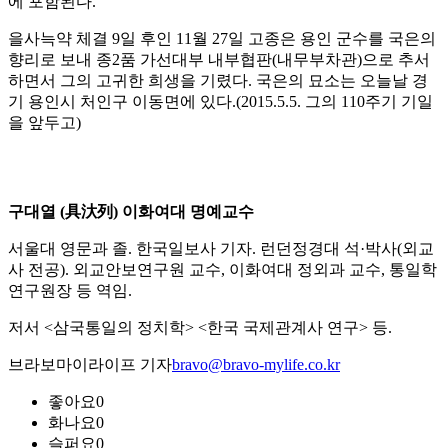
에 포함된다.
을사늑약 체결 9일 후인 11월 27일 고종은 용인 군수를 국은의
향리로 보내 종2품 가선대부 내부협판(내무부차관)으로 추서
하면서 그의 고귀한 희생을 기렸다. 국은의 묘소는 오늘날 경
기 용인시 처인구 이동면에 있다.(2015.5.5. 그의 110주기 기일
을 앞두고)
구대열 (具汏列) 이화여대 명예교수
서울대 영문과 졸. 한국일보사 기자. 런던정경대 석·박사(외교
사 전공). 외교안보연구원 교수, 이화여대 정외과 교수, 통일학
연구원장 등 역임.
저서 <삼국통일의 정치학> <한국 국제관계사 연구> 등.
브라보마이라이프 기자
bravo@bravo-mylife.co.kr
좋아요
0
화나요
0
슬퍼요
0