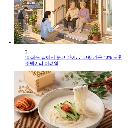
2.
‘아파도 집에서 늙고 싶어…’ 고령 가구 40% 노후
주택이라 어려워