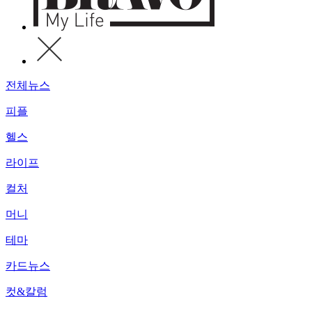
전체뉴스
피플
헬스
라이프
컬처
머니
테마
카드뉴스
컷&칼럼