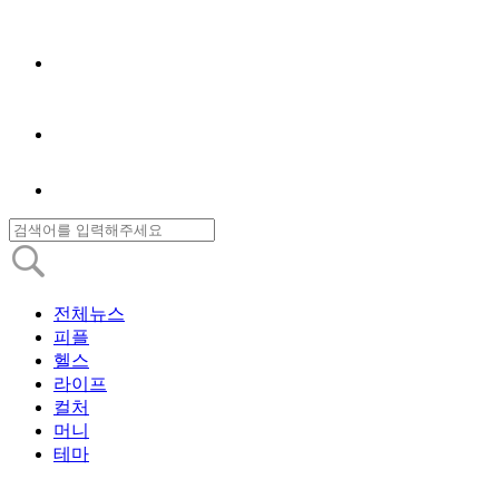
전체뉴스
피플
헬스
라이프
컬처
머니
테마