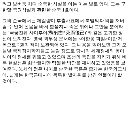
려고 발버둥 치다 순국한 사실을 아는 이는 별로 없다. 그는 구
한말 국권상실과 관련한 순국 1호이다.
그의 순국에서는 제갈량이 후출사표에서 북벌의 대의를 저버
릴 수 없어 온몸을 바쳐 힘쓸지니 죽은 뒤에나 그만둘 뿐이라
는 ‘국궁진췌 사이후이(鞠躬盡? 死而後已)’와 같은 고귀한 정
신이 느껴진다. 영국 외무성 문서에는 <이한응 파일>이란 제
목으로 2권의 책이 보관되어 있다. 그 내용을 읽어보면 그가 오
늘날 국제정치학자들도 놀랄 정도로 당시의 세계정세와 동아
시아의 정세를 꿰뚫고 있었으며 조선의 독립을 지키기 위해 비
록 현실성은 희박했지만 탁월한 방안을 제시하고 있었음을 보
여준다. 31세의 젊은 나이로 순국한 국은은 좁게는 한국외교사
에, 넓게는 한국근대사에 독특한 발자취를 남긴 인물이라 할
것이다.