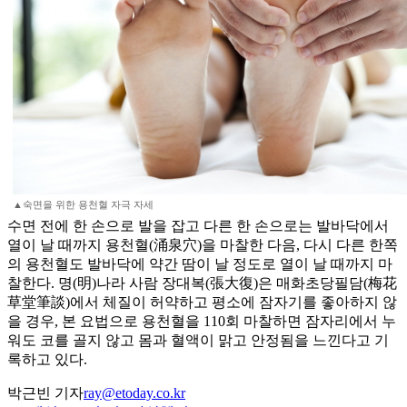
▲숙면을 위한 용천혈 자극 자세
수면 전에 한 손으로 발을 잡고 다른 한 손으로는 발바닥에서
열이 날 때까지 용천혈(涌泉穴)을 마찰한 다음, 다시 다른 한쪽
의 용천혈도 발바닥에 약간 땀이 날 정도로 열이 날 때까지 마
찰한다. 명(明)나라 사람 장대복(張大復)은 매화초당필담(梅花
草堂筆談)에서 체질이 허약하고 평소에 잠자기를 좋아하지 않
을 경우, 본 요법으로 용천혈을 110회 마찰하면 잠자리에서 누
워도 코를 골지 않고 몸과 혈액이 맑고 안정됨을 느낀다고 기
록하고 있다.
박근빈 기자
ray@etoday.co.kr