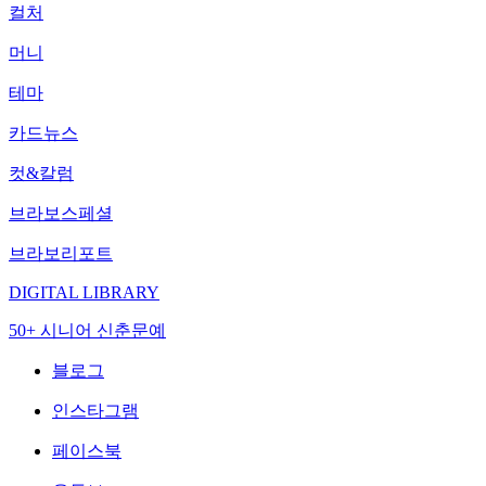
컬처
머니
테마
카드뉴스
컷&칼럼
브라보스페셜
브라보리포트
DIGITAL LIBRARY
50+ 시니어 신춘문예
블로그
인스타그램
페이스북