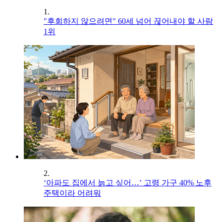
1.
"후회하지 않으려면" 60세 넘어 끊어내야 할 사람
1위
2.
‘아파도 집에서 늙고 싶어…’ 고령 가구 40% 노후
주택이라 어려워