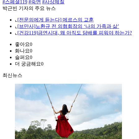
#스페셜119
#숙면
#사상체질
박근빈 기자의 주요 뉴스
⌞
[전문의에게 듣는다] 메르스의 교훈
⌞
[브만사]노환규 전 의협회장의 ‘나의 가족과 삶’
⌞
[건강119]금연시대, 왜 아직도 담배를 피워야 하는가?
좋아요
0
화나요
0
슬퍼요
0
더 궁금해요
0
최신뉴스