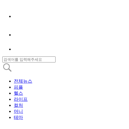
전체뉴스
피플
헬스
라이프
컬처
머니
테마