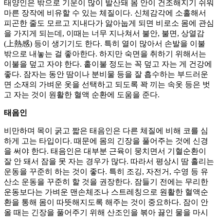
태양인은 밖으로 기운이 많이 발산돼 몸 안이 건조해지기 쉬워
마른 장작에 비유할 수 있는 체질이다. 신체감각에 소홀해서
피곤한 줄도 모르고 지내다가 앓아눕게 되면 비로소 몸에 관심
을 가지게 되는데, 이때는 너무 지나쳐서 불안, 불면, 상열감
(上熱感) 등이 생기기도 한다. 특히 열이 많아서 손발을 이불
밖으로 내놓는 걸 좋아한다. 하지만 숙면을 취하기 위해서는
이불을 덮고 자야 한다. 홑이불 정도는 꼭 덮고 자는 게 건강에
좋다. 잠자는 동안 땀이나 분비물 등을 잘 흡수하는 부드러운
면 소재의 가벼운 옷을 선택하고 되도록 꽉 끼는 속옷 등은 벗
고 자는 것이 원활한 혈액 순환에 도움을 준다.
태음인
비만하며 목이 굵고 짧은 태음인은 다른 체질에 비해 코를 심
하게 고는 타입이다. 때문에 몸의 긴장을 풀어주는 것에 신경
을 써야 한다. 태음인은 대부분 근육이 뭉치면서 기혈순환이
잘 안 돼서 잠을 못 자는 경우가 많다. 따라서 평상시 땀 흘리는
운동을 꾸준히 하는 것이 좋다. 특히 조깅, 자전거, 수영 등 유
산소 운동을 꾸준히 할 것을 권장한다. 잠들기 전에는 무리한
운동보다는 가벼운 맨손체조나 스트레칭으로 원활한 혈액순
환을 통해 몸이 따뜻해지도록 해주는 것이 중요하다. 잠이 안
올 때는 긴장을 풀어주기 위해 산조인을 볶아 끓인 물을 마시