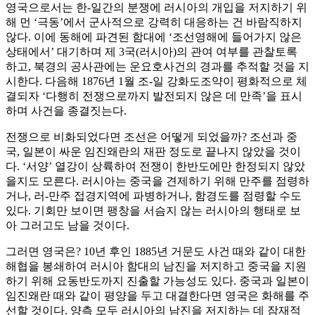
영국으로서는 한-일간의 분쟁에 러시아의 개입을 저지하기 위
해 먼 ‘극동’에서 군사적으로 강력히 대응하는 건 바람직하지
않다. 이에 동해에 파견된 함대에 ‘조선영해에 들어가지 않은
상태에서’ 대기하며 제 3국(러시아)의 관여 여부를 관찰토록
하고, 북경의 공사관에는 운요호사건의 경과를 추적할 것을 지
시한다. 다음해 1876년 1월 조-일 강화도조약이 평화적으로 체
결되자 ‘다행히 전쟁으로까지 발전되지 않은 데 만족’을 표시
하며 사건을 종결짓는다.
전쟁으로 비화되었다면 조선은 어떻게 되었을까? 조선과 중
국, 일본이 싸운 임진왜란의 재판 정도로 끝나지 않았을 것이
다. ‘서양’ 열강이 상륙하여 전쟁이 한반도에만 한정되지 않았
을지도 모른다. 러시아는 중국을 견제하기 위해 만주를 점령하
거나, 러-만주 접경지역에 파병하거나, 함경도를 점령할 수도
있다. 기회만 보이면 팽창을 서슴지 않는 러시아의 행태로 보
아 그러고도 남을 것이다.
그러면 영국은? 10년 후인 1885년 거문도 사건 때와 같이 대한
해협을 봉쇄하여 러시아 함대의 남진을 저지하고 중국을 지원
하기 위해 요동반도까지 진출할 가능성도 있다. 중국과 일본이
임진왜란 때와 같이 평양을 두고 대결한다면 영국은 화해를 주
선할 것이다. 양측 모두 러시아의 남진을 저지하는 데 잠재적