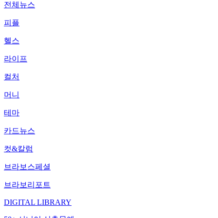
전체뉴스
피플
헬스
라이프
컬처
머니
테마
카드뉴스
컷&칼럼
브라보스페셜
브라보리포트
DIGITAL LIBRARY