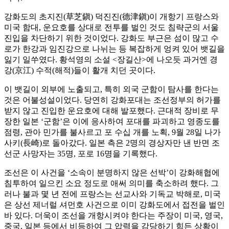
강화도의 초지진(草芝鎭) 덕진진(德津鎭)이 개항기 프랑스와
미국 함대, 운요호를 상대로 전투를 벌인 것도 침략군의 서울
진입을 차단하기 위한 것이었다. 강화도 부근은 섬이 많고 수
로가 한강과 임진강으로 나뉘는 등 복잡하게 엉켜 있어 뱃길을
잃기 일쑤였다. 황석영의 소설 <장길산>에 나오듯 과거엔 경
강(京江) 수적(해적)들이 활개 치던 곳이다.
이 뱃길이 외부에 노출되고, 특히 외국 군함이 탐사를 한다는
것은 어불성설이었다. 당연히 강화포대는 조선정부의 허가를
받지 않고 진입한 운요호에 대해 발포했다. 근대적 장비로 무
장한 일본 ‘군함’은 이에 응사하여 포대를 파괴하고 영종도를
점령, 관아 민가를 불사르고 포 수십 개를 노획, 9월 28일 나가
사키(長崎)로 돌아갔다. 일본 측은 2명의 경상자만 낸 반면 조
선군 사망자는 35명, 포로 16명을 기록했다.
조선은 이 사건을 ‘소속이 분명하지 않은 선박’이 강화해협에
침투하여 일으킨 소요 정도로 애써 의미를 축소하려 했다. 그
러나 불과 몇 년 전에 프랑스는 선교사와 기독교 박해로, 미국
은 상선 제너럴 셔먼호 사건으로 이미 강화도에서 접전을 벌인
바 있다. 더욱이 조선을 개항시켜야 한다는 주장이 미국, 영국,
중국, 일본 등에서 비등하여 그 압력을 감당하기 힘든 상황이