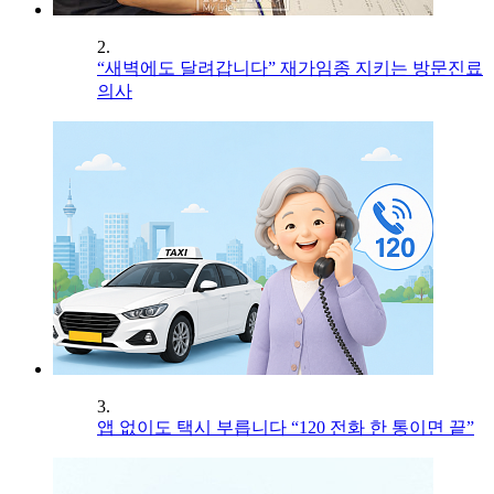
2.
“새벽에도 달려갑니다” 재가임종 지키는 방문진료
의사
3.
앱 없이도 택시 부릅니다 “120 전화 한 통이면 끝”