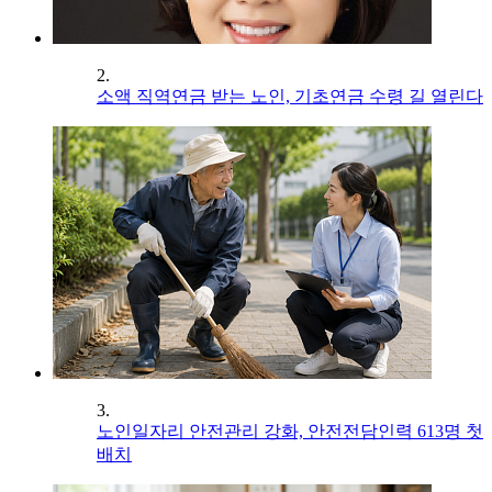
2.
소액 직역연금 받는 노인, 기초연금 수령 길 열린다
3.
노인일자리 안전관리 강화, 안전전담인력 613명 첫
배치