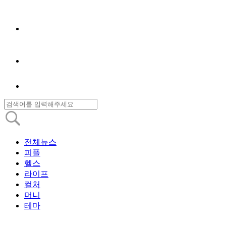
전체뉴스
피플
헬스
라이프
컬처
머니
테마