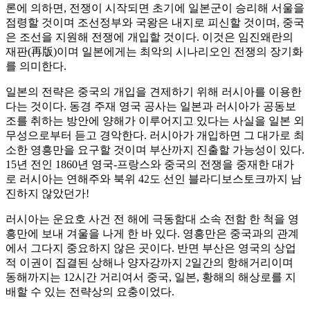
론에 의하면, 전쟁이 시작되면 초기에 일본군이 승리해 서울을
점령할 것이며 조선정부와 국왕은 내지로 피신할 것이며, 중국
은 조선을 지원해 전쟁에 개입할 것이다. 이것은 임진왜란의
재판(再版)이며 일본에게는 최악의 시나리오인 전쟁의 장기화
를 의미한다.
일본의 전략은 중국의 개입을 견제하기 위해 러시아를 이용한
다는 것이다. 동경 주재 영국 공사는 일본과 러시아가 공동보
조를 취하는 방안에 양해가 이루어지고 있다는 사실을 일본 외
무성으로부터 듣고 경악한다. 러시아가 개입하면 그 대가로 최
소한 영흥만을 요구할 것이며 부산까지 진출할 가능성이 있다.
15년 전인 1860년 영국-프랑스와 중국의 전쟁을 중재한 대가
로 러시아는 연해주와 북위 42도 선인 블라디보스토크까지 남
진하지 않았던가!
러시아는 운요호 사건 전 해에 극동함대 소속 전함 한 척을 영
흥만에 보내 겨울을 나게 한 바 있다. 영흥만은 중국과의 관계
에서 그다지 중요하지 않은 곳이다. 반면 부산은 영국의 상업
적 이권이 집결된 상해나 양자강까지 2일간의 항해거리이며
동해까지는 12시간 거리여서 중국, 일본, 황해의 해상로를 지
배할 수 있는 전략상의 요충이었다.