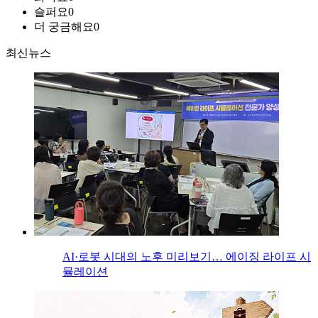
슬퍼요
0
더 궁금해요
0
최신뉴스
AI·로봇 시대의 노후 미리보기… 에이징 라이프 시
뮬레이션