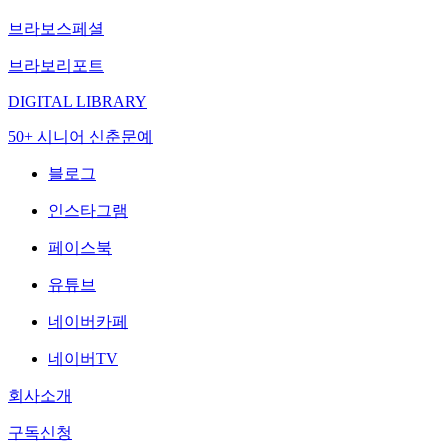
브라보스페셜
브라보리포트
DIGITAL LIBRARY
50+ 시니어 신춘문예
블로그
인스타그램
페이스북
유튜브
네이버카페
네이버TV
회사소개
구독신청