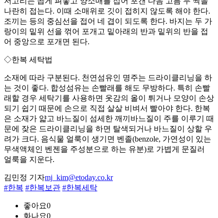
저고리는 곱게 펴놓고 양소매를 접어 포갠 다음 고름 두 짝을
나란히 접는다. 이때 소매위로 깃이 접히지 않도록 해야 한다.
조끼는 등의 중심선을 접어 네 겹이 되도록 한다. 바지는 두 가
랑이의 밑위 선을 꺾어 포개고 밑아래의 반과 밑위의 반을 접
어 중앙으로 포개면 된다.
◇한복 세탁법
소재에 따라 구분된다. 천연섬유인 명주는 드라이클리닝을 하
는 것이 좋다. 합성섬유는 손빨래를 해도 무방하다. 특히 손빨
래할 경우 세탁기를 사용하면 옷감의 올이 튀거나 모양이 손상
되기 쉽기 때문에 손으로 직접 살살 비벼서 빨아야 한다. 한복
은 소재가 얇고 바느질이 섬세한 깨끼바느질이 주를 이루기 때
문에 잦은 드라이클리닝을 하면 탈색되거나 바느질이 상할 우
려가 크다. 음식물 얼룩이 생기면 벤졸(benzole, 가연성이 있는
무색액체인 벤젠을 주성분으로 하는 유분)로 가볍게 문질러
얼룩을 지운다.
김민정 기자
mj_kim@etoday.co.kr
#한복
#한복보관
#한복세탁
좋아요
0
화나요
0