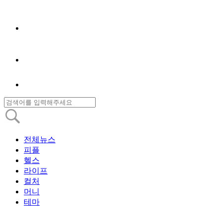
전체뉴스
피플
헬스
라이프
컬처
머니
테마