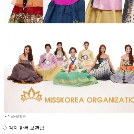
▲사진=단한복
◇ 여자 한복 보관법