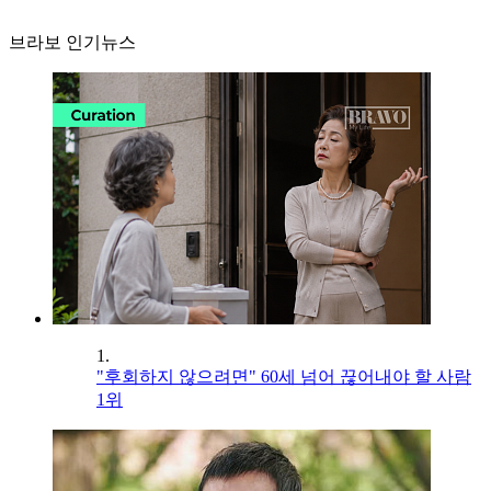
브라보 인기뉴스
1.
"후회하지 않으려면" 60세 넘어 끊어내야 할 사람
1위