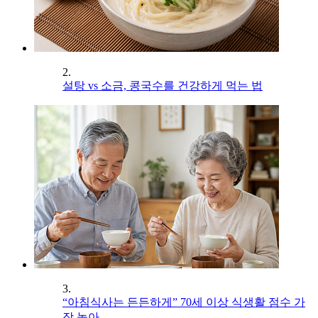
2.
설탕 vs 소금, 콩국수를 건강하게 먹는 법
3.
“아침식사는 든든하게” 70세 이상 식생활 점수 가
장 높아