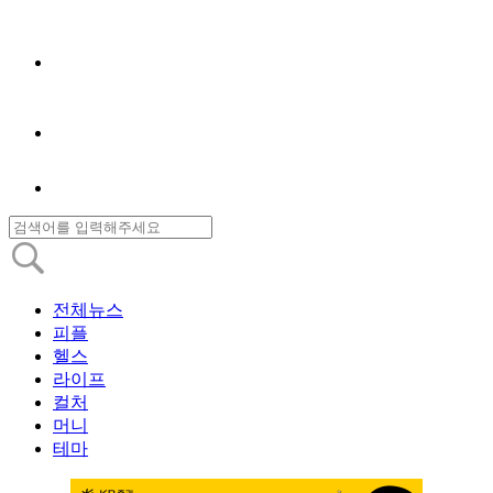
전체뉴스
피플
헬스
라이프
컬처
머니
테마