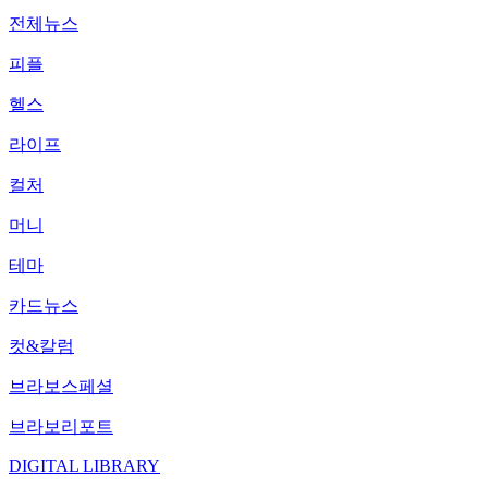
전체뉴스
피플
헬스
라이프
컬처
머니
테마
카드뉴스
컷&칼럼
브라보스페셜
브라보리포트
DIGITAL LIBRARY