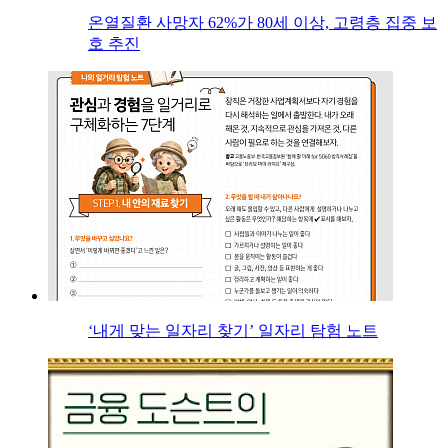
온열질환 사망자 62%가 80세 이상, 고령층 집중 보
호 추진
‘내게 맞는 일자리 찾기’ 일자리 탐험 노트