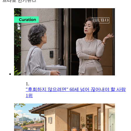
브라보 인기뉴스
1.
"후회하지 않으려면" 60세 넘어 끊어내야 할 사람
1위