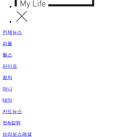
전체뉴스
피플
헬스
라이프
컬처
머니
테마
카드뉴스
컷&칼럼
브라보스페셜