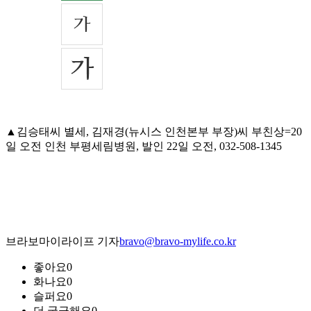
▲김승태씨 별세, 김재경(뉴시스 인천본부 부장)씨 부친상=20
일 오전 인천 부평세림병원, 발인 22일 오전, 032-508-1345
브라보마이라이프 기자
bravo@bravo-mylife.co.kr
좋아요
0
화나요
0
슬퍼요
0
더 궁금해요
0