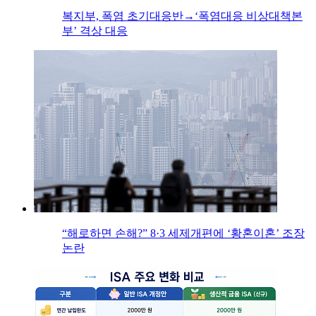
복지부, 폭염 초기대응반→‘폭염대응 비상대책본
부’ 격상 대응
“해로하면 손해?” 8·3 세제개편에 ‘황혼이혼’ 조장
논란