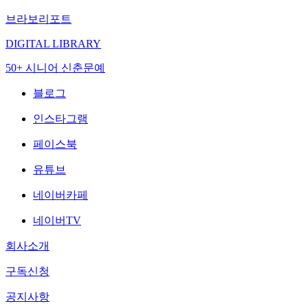
브라보리포트
DIGITAL LIBRARY
50+ 시니어 신춘문예
블로그
인스타그램
페이스북
유튜브
네이버카페
네이버TV
회사소개
구독신청
공지사항