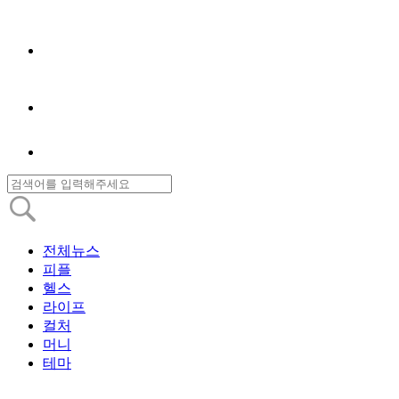
전체뉴스
피플
헬스
라이프
컬처
머니
테마