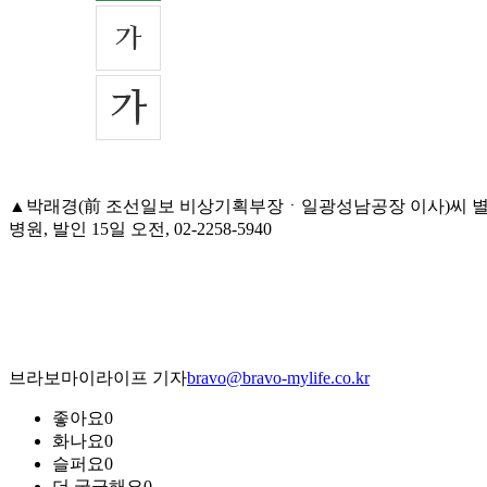
▲박래경(前 조선일보 비상기획부장ㆍ일광성남공장 이사)씨 별세
병원, 발인 15일 오전, 02-2258-5940
브라보마이라이프 기자
bravo@bravo-mylife.co.kr
좋아요
0
화나요
0
슬퍼요
0
더 궁금해요
0