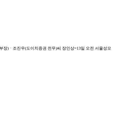
부장)ㆍ조진우(도이치증권 전무)씨 장인상=13일 오전 서울성모