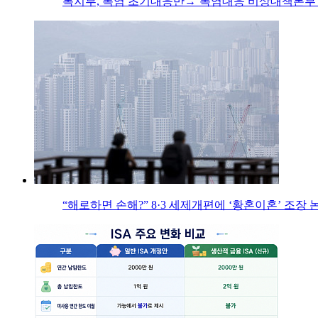
복지부, 폭염 초기대응반→‘폭염대응 비상대책본부’
“해로하면 손해?” 8·3 세제개편에 ‘황혼이혼’ 조장 