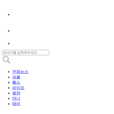
전체뉴스
피플
헬스
라이프
컬처
머니
테마