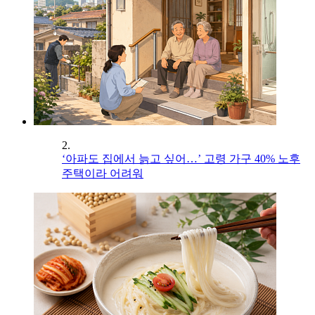
2.
‘아파도 집에서 늙고 싶어…’ 고령 가구 40% 노후
주택이라 어려워