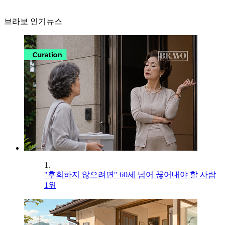
브라보 인기뉴스
1.
"후회하지 않으려면" 60세 넘어 끊어내야 할 사람
1위