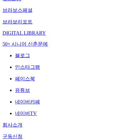
브라보스페셜
브라보리포트
DIGITAL LIBRARY
50+ 시니어 신춘문예
블로그
인스타그램
페이스북
유튜브
네이버카페
네이버TV
회사소개
구독신청