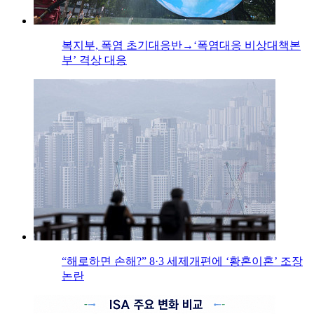
복지부, 폭염 초기대응반→‘폭염대응 비상대책본
부’ 격상 대응
“해로하면 손해?” 8·3 세제개편에 ‘황혼이혼’ 조장
논란