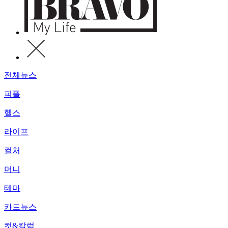
전체뉴스
피플
헬스
라이프
컬처
머니
테마
카드뉴스
컷&칼럼