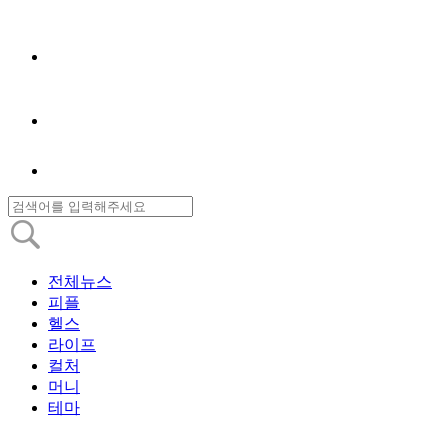
전체뉴스
피플
헬스
라이프
컬처
머니
테마