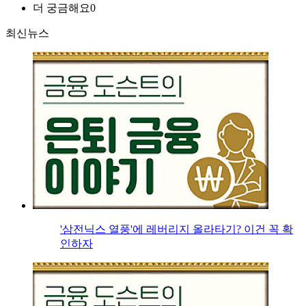
더 궁금해요
0
최신뉴스
'삼전닉스 열풍'에 레버리지 올라타기? 이건 꼭 확
인하자