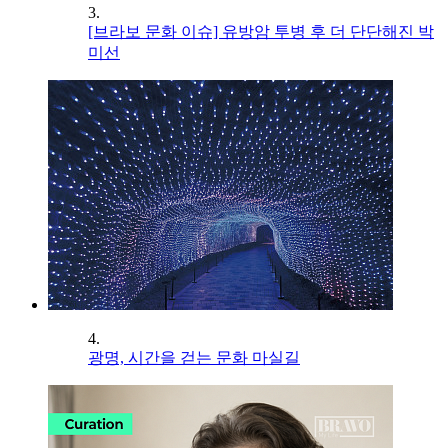
3.
[브라보 문화 이슈] 유방암 투병 후 더 단단해진 박
미선
4.
광명, 시간을 걷는 문화 마실길