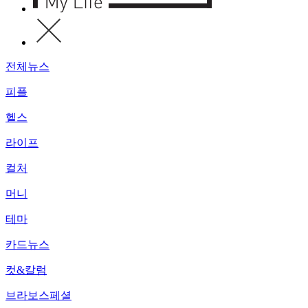
전체뉴스
피플
헬스
라이프
컬처
머니
테마
카드뉴스
컷&칼럼
브라보스페셜