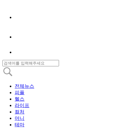
전체뉴스
피플
헬스
라이프
컬처
머니
테마