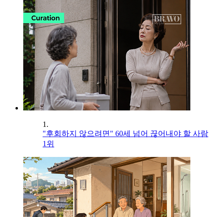
1.
"후회하지 않으려면" 60세 넘어 끊어내야 할 사람
1위