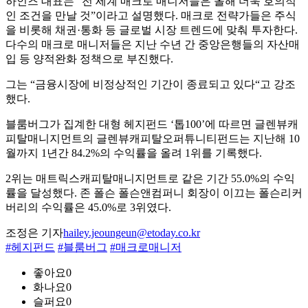
하인즈 대표는 “전 세계 매크로 매니저들은 올해 더욱 호의적
인 조건을 만날 것”이라고 설명했다. 매크로 전략가들은 주식
을 비롯해 채권·통화 등 글로벌 시장 트렌드에 맞춰 투자한다.
다수의 매크로 매니저들은 지난 수년 간 중앙은행들의 자산매
입 등 양적완화 정책으로 부진했다.
그는 “금융시장에 비정상적인 기간이 종료되고 있다“고 강조
했다.
블룸버그가 집계한 대형 헤지펀드 ‘톱100’에 따르면 글렌뷰캐
피탈매니지먼트의 글렌뷰캐피탈오퍼튜니티펀드는 지난해 10
월까지 1년간 84.2%의 수익률을 올려 1위를 기록했다.
2위는 매트릭스캐피탈매니지먼트로 같은 기간 55.0%의 수익
률을 달성했다. 존 폴슨 폴슨앤컴퍼니 회장이 이끄는 폴슨리커
버리의 수익률은 45.0%로 3위였다.
조정은 기자
hailey.jeoungeun@etoday.co.kr
#헤지펀드
#블룸버그
#매크로매니저
좋아요
0
화나요
0
슬퍼요
0