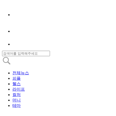
전체뉴스
피플
헬스
라이프
컬처
머니
테마