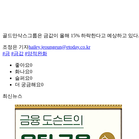
골드만삭스그룹은 금값이 올해 15% 하락한다고 예상하고 있다
조정은 기자
hailey.jeoungeun@etoday.co.kr
#금
#금값
#양적완화
좋아요
0
화나요
0
슬퍼요
0
더 궁금해요
0
최신뉴스