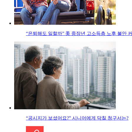
“은퇴해도 일할까” 美 중장년 고소득층 노후 불안 
“공시지가 보셨어요?” 시니어에게 닥칠 청구서는?