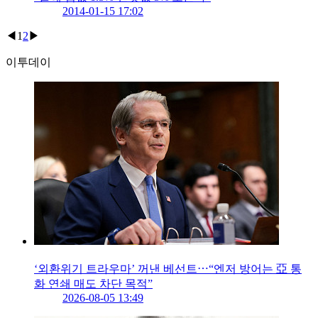
2014-01-15 17:02
◀
1
2
▶
이투데이
‘외환위기 트라우마’ 꺼낸 베선트⋯“엔저 방어는 亞 통
화 연쇄 매도 차단 목적”
2026-08-05 13:49