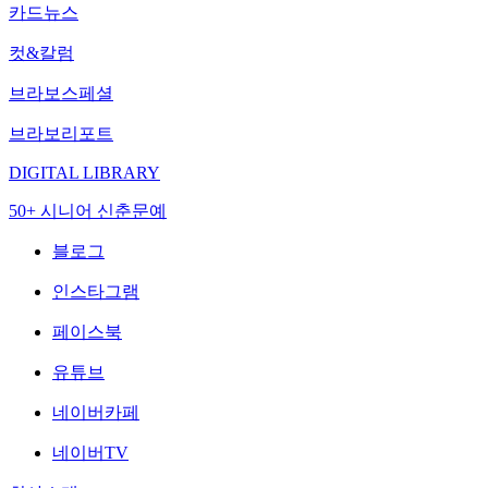
카드뉴스
컷&칼럼
브라보스페셜
브라보리포트
DIGITAL LIBRARY
50+ 시니어 신춘문예
블로그
인스타그램
페이스북
유튜브
네이버카페
네이버TV