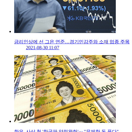
금리인상에 선 그은 연준…경기민감주와 소재 업종 주목
2021-08-30 11:07
한은, 사상 첫 '한국판 양적완화'··· "무제한 돈 푼다"