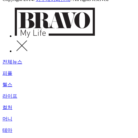
전체뉴스
피플
헬스
라이프
컬처
머니
테마