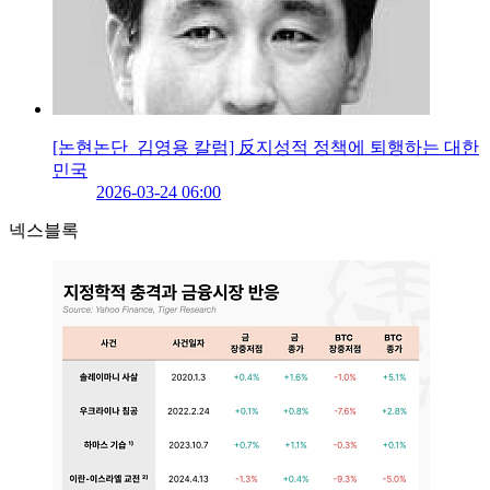
[논현논단_김영용 칼럼] 反지성적 정책에 퇴행하는 대한
민국
2026-03-24 06:00
넥스블록