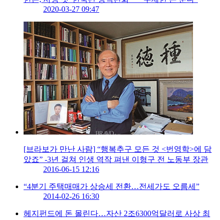
2020-03-27 09:47
[브라보가 만난 사람] “행복추구 모든 것 <번영학>에 담
았죠” -3년 걸쳐 인생 역작 펴낸 이형구 전 노동부 장관
2016-06-15 12:16
“4분기 주택매매가 상승세 전환…전세가도 오름세”
2014-02-26 16:30
헤지펀드에 돈 몰린다…자산 2조6300억달러로 사상 최