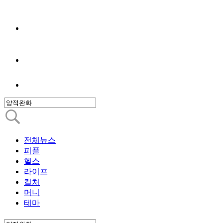
전체뉴스
피플
헬스
라이프
컬처
머니
테마