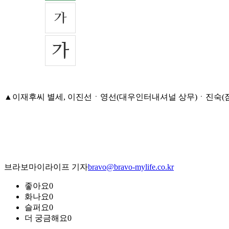
▲이재후씨 별세, 이진선ㆍ영선(대우인터내셔널 상무)ㆍ진숙(잠원신동
브라보마이라이프 기자
bravo@bravo-mylife.co.kr
좋아요
0
화나요
0
슬퍼요
0
더 궁금해요
0