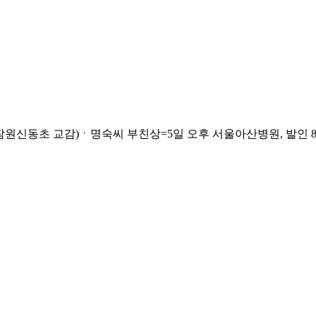
초 교감)ㆍ명숙씨 부친상=5일 오후 서울아산병원, 발인 8일 오전,