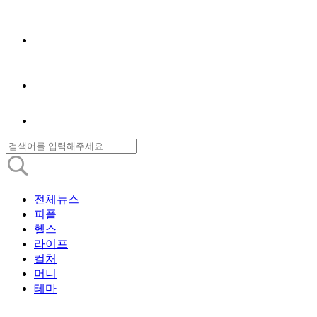
전체뉴스
피플
헬스
라이프
컬처
머니
테마