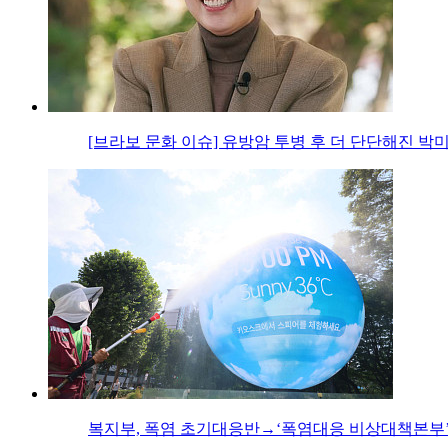
[브라보 문화 이슈] 유방암 투병 후 더 단단해진 박
복지부, 폭염 초기대응반→‘폭염대응 비상대책본부’