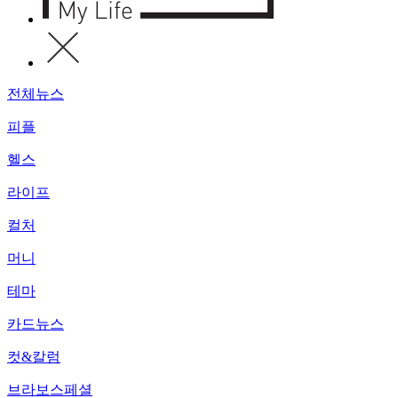
전체뉴스
피플
헬스
라이프
컬처
머니
테마
카드뉴스
컷&칼럼
브라보스페셜