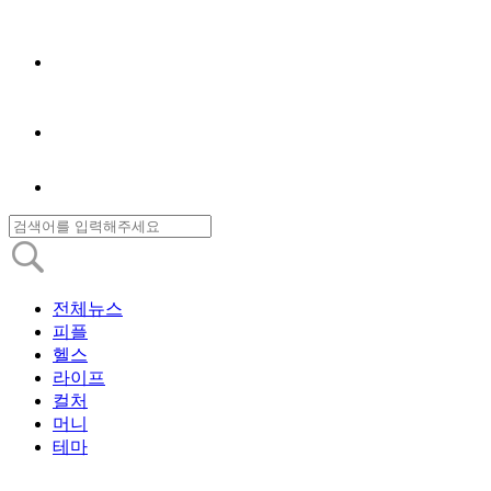
전체뉴스
피플
헬스
라이프
컬처
머니
테마