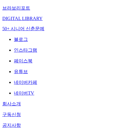
브라보리포트
DIGITAL LIBRARY
50+ 시니어 신춘문예
블로그
인스타그램
페이스북
유튜브
네이버카페
네이버TV
회사소개
구독신청
공지사항