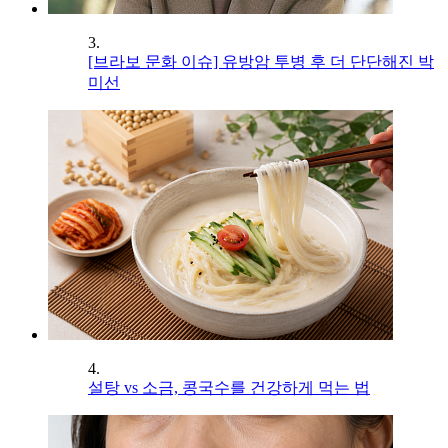
3.
[브라보 문화 이슈] 유방암 투병 후 더 단단해진 박
미선
4.
설탕 vs 소금, 콩국수를 건강하게 먹는 법