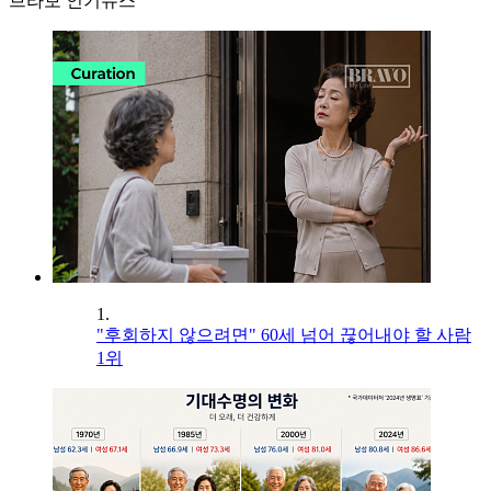
브라보 인기뉴스
1.
"후회하지 않으려면" 60세 넘어 끊어내야 할 사람
1위