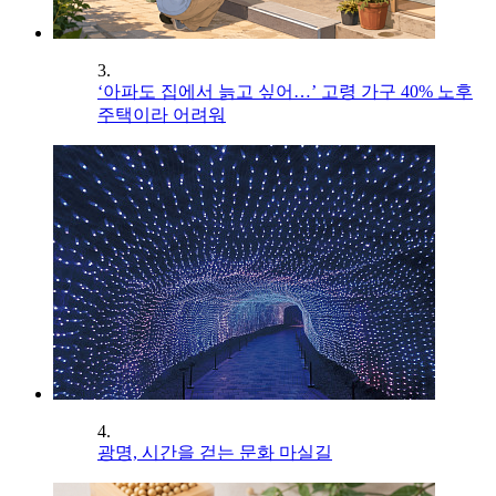
3.
‘아파도 집에서 늙고 싶어…’ 고령 가구 40% 노후
주택이라 어려워
4.
광명, 시간을 걷는 문화 마실길