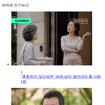
브라보 인기뉴스
1.
"후회하지 않으려면" 60세 넘어 끊어내야 할 사람
1위