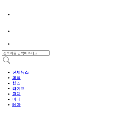
전체뉴스
피플
헬스
라이프
컬처
머니
테마