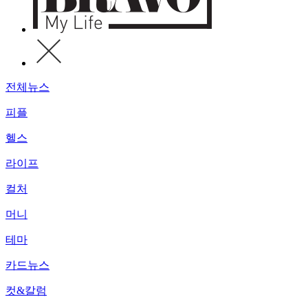
전체뉴스
피플
헬스
라이프
컬처
머니
테마
카드뉴스
컷&칼럼