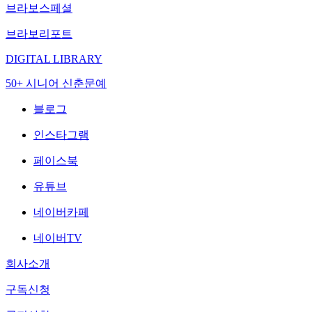
브라보스페셜
브라보리포트
DIGITAL LIBRARY
50+ 시니어 신춘문예
블로그
인스타그램
페이스북
유튜브
네이버카페
네이버TV
회사소개
구독신청