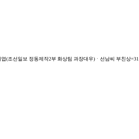
보 정동제작2부 화상팀 과장대우)ㆍ선남씨 부친상=31일 오후 남