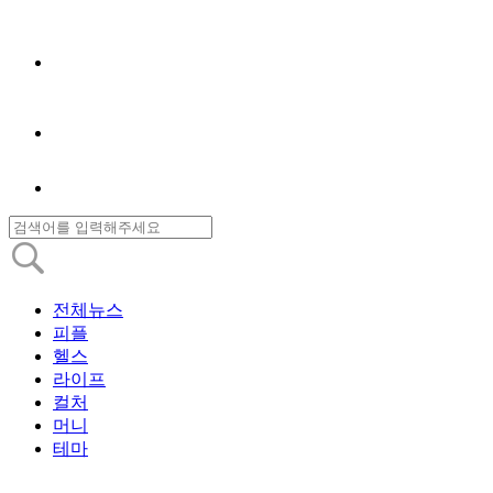
전체뉴스
피플
헬스
라이프
컬처
머니
테마