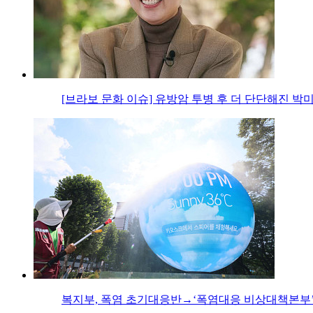
[브라보 문화 이슈] 유방암 투병 후 더 단단해진 박
복지부, 폭염 초기대응반→‘폭염대응 비상대책본부’