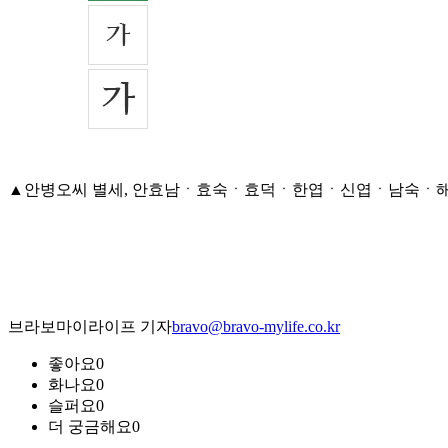
▲안병오씨 별세, 안효남ㆍ효숙ㆍ효덕ㆍ한엽ㆍ신엽ㆍ남숙ㆍ해엽(조선일
브라보마이라이프 기자
bravo@bravo-mylife.co.kr
좋아요
0
화나요
0
슬퍼요
0
더 궁금해요
0