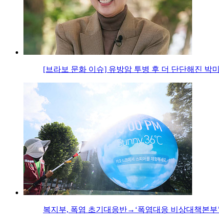
[브라보 문화 이슈] 유방암 투병 후 더 단단해진 박
복지부, 폭염 초기대응반→‘폭염대응 비상대책본부’