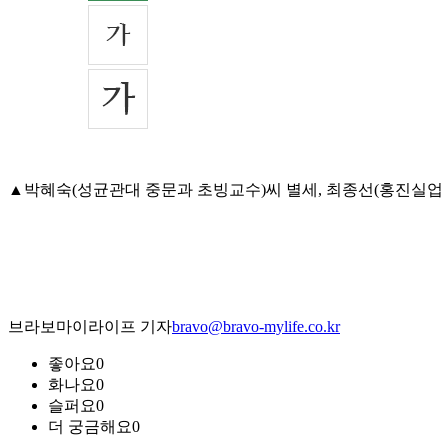
▲박혜숙(성균관대 중문과 초빙교수)씨 별세, 최종선(홍진실업 근무)
브라보마이라이프 기자
bravo@bravo-mylife.co.kr
좋아요
0
화나요
0
슬퍼요
0
더 궁금해요
0