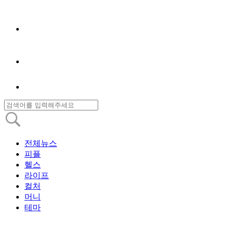
전체뉴스
피플
헬스
라이프
컬처
머니
테마