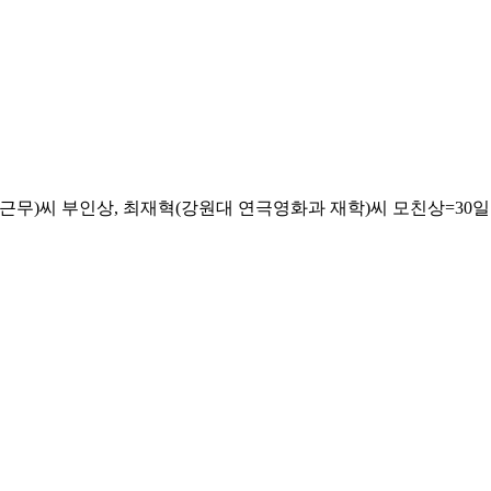
씨 부인상, 최재혁(강원대 연극영화과 재학)씨 모친상=30일 오후 분