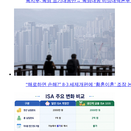
복지부, 폭염 초기대응반→‘폭염대응 비상대책본부’
“해로하면 손해?” 8·3 세제개편에 ‘황혼이혼’ 조장 