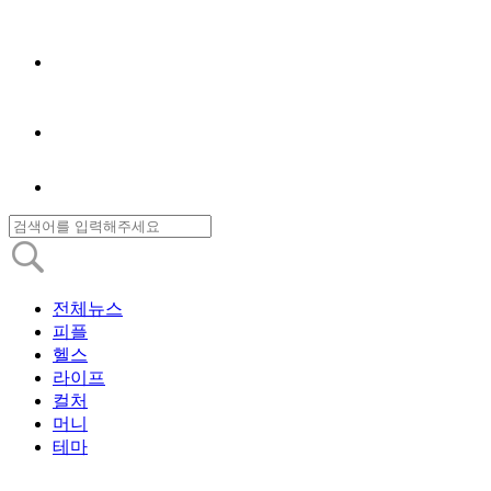
전체뉴스
피플
헬스
라이프
컬처
머니
테마