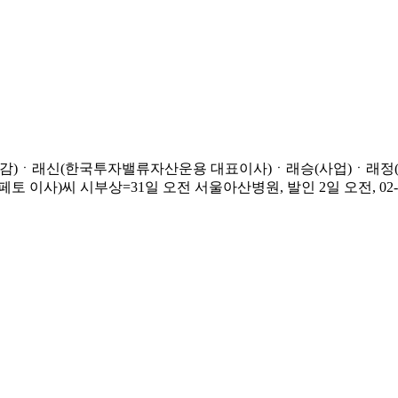
교감)ㆍ래신(한국투자밸류자산운용 대표이사)ㆍ래승(사업)ㆍ래정(베
사)씨 시부상=31일 오전 서울아산병원, 발인 2일 오전, 02-301