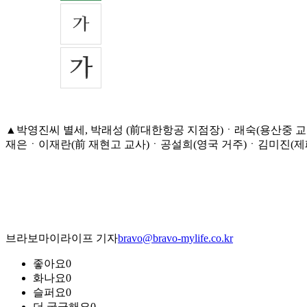
▲박영진씨 별세, 박래성 (前대한항공 지점장)ㆍ래숙(용산중 
재은ㆍ이재란(前 재현고 교사)ㆍ공설희(영국 거주)ㆍ김미진(제페토 이
브라보마이라이프 기자
bravo@bravo-mylife.co.kr
좋아요
0
화나요
0
슬퍼요
0
더 궁금해요
0