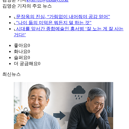
김영순 기자의 주요 뉴스
⌞
문장옥의 진심, “가림없이 내어줘야 공감 얻어”
⌞
"나이 듦의 미덕은 뭐든지 덜 하는 것"
⌞
시대를 앞서간 종합예술인 홍서범 ‘잘 노는 게 잘 사는
거다!’
좋아요
0
화나요
0
슬퍼요
0
더 궁금해요
0
최신뉴스