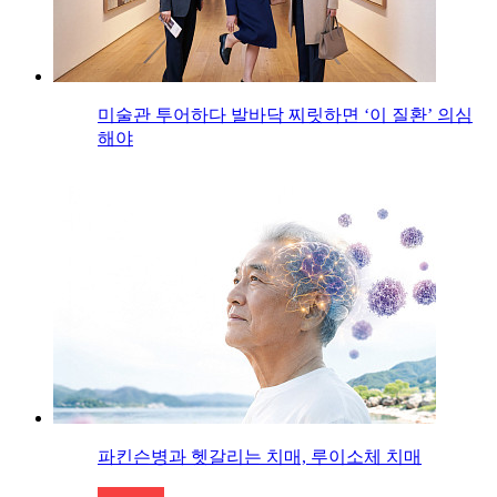
미술관 투어하다 발바닥 찌릿하면 ‘이 질환’ 의심
해야
파킨슨병과 헷갈리는 치매, 루이소체 치매