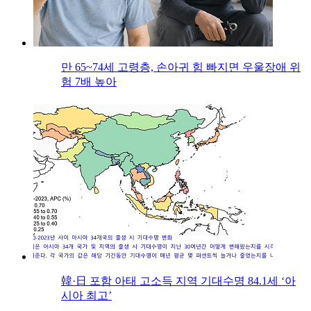
만 65~74세 고령층, 손아귀 힘 빠지면 우울장애 위
험 7배 높아
韓·日 포함 아태 고소득 지역 기대수명 84.1세 ‘아
시아 최고’