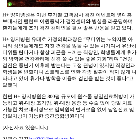
H+ 양지병원은 이번 휴가철 고객감사 검진 이벤트에 명예홍
보대사인 탤런트 이원종씨가 검진센터와 병실을 라운딩하며
환자들에게 조기 검진 캠페인을 펼쳐 좋은 반응을 얻고 있다.
H+ 양지병원 유태호 가정의학과장은 “무더위는 노약자뿐 아
니라 성인들에게도 자칫 건강을 잃을 수 있는 시기여서 유난히
더위를 탄다거나 항상 피곤을 느끼는 직장인, 학생들에게 휴가
와 방학은 건강관리에 신경 쓸 수 있는 좋은 기회”라며 “건강
검진은 중년기 이후에 받는다는 고정 관념이 있지만 직장인과
학생들은 빈혈이나 스트레스로 인한 각종 질환이 적지 않게 나
타나고 있어 휴가나 방학을 이용해 검진을 받는 것이 좋다”고
말했다.
한편 H+ 양지병원은 800평 규모에 원스톱 당일진료처방이 가
능하고 위-대장 조기암, 위-대장 용종 등 수술 없이 당일 치료
가능한 치료내시경으로 입퇴원의 번거로움 없이 당일진료 및
당일처방이 가능한 중견종합병원이다.
[사진자료 있습니다.]
김영순 기자
kys0701@etoday.co.kr