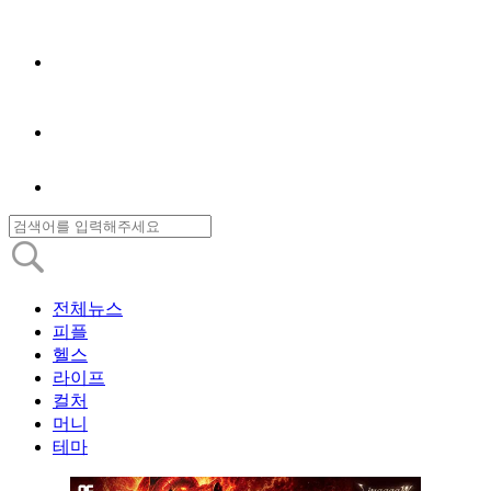
전체뉴스
피플
헬스
라이프
컬처
머니
테마