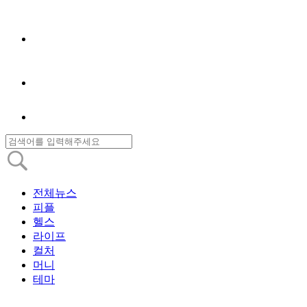
전체뉴스
피플
헬스
라이프
컬처
머니
테마