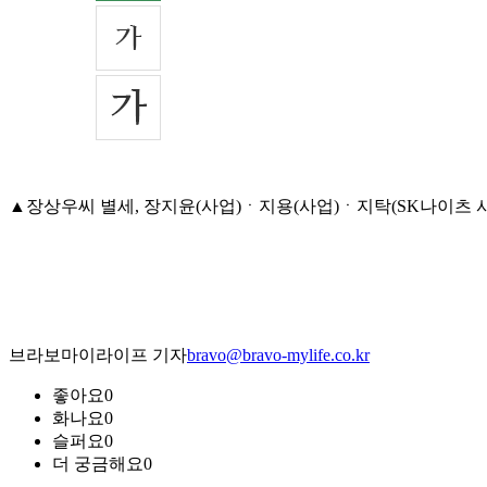
▲장상우씨 별세, 장지윤(사업)ㆍ지용(사업)ㆍ지탁(SK나이츠 사무국장
브라보마이라이프 기자
bravo@bravo-mylife.co.kr
좋아요
0
화나요
0
슬퍼요
0
더 궁금해요
0