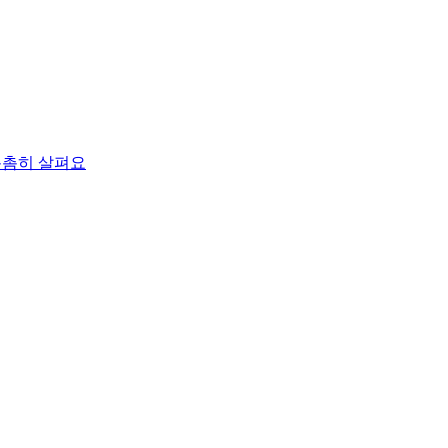
촘촘히 살펴요