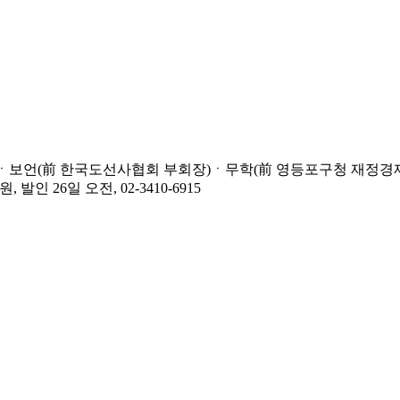
ㆍ보언(前 한국도선사협회 부회장)ㆍ무학(前 영등포구청 재정경
 26일 오전, 02-3410-6915