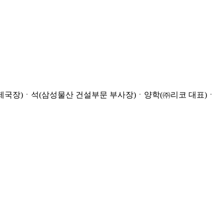
제국장)ㆍ석(삼성물산 건설부문 부사장)ㆍ양학(㈜리코 대표)ㆍ