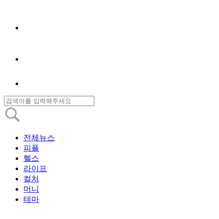
전체뉴스
피플
헬스
라이프
컬처
머니
테마