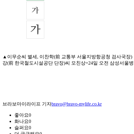
▲이무순씨 별세, 이찬학(前 교통부 서울지방항공청 검사국장)
강(前 한국철도시설공단 단장)씨 모친상=24일 오전 삼성서울병원, 발인
브라보마이라이프 기자
bravo@bravo-mylife.co.kr
좋아요
0
화나요
0
슬퍼요
0
더 궁금해요
0