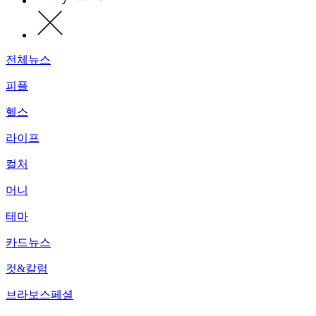
전체뉴스
피플
헬스
라이프
컬처
머니
테마
카드뉴스
컷&칼럼
브라보스페셜