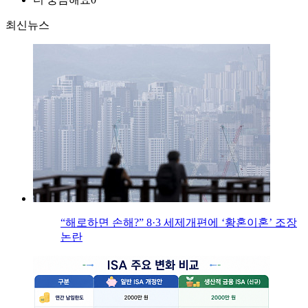
최신뉴스
“해로하면 손해?” 8·3 세제개편에 ‘황혼이혼’ 조장
논란