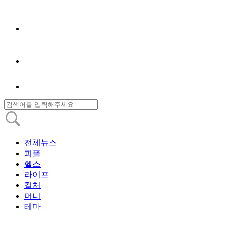
전체뉴스
피플
헬스
라이프
컬처
머니
테마