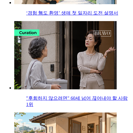
‘경험 無도 환영’ 생애 첫 일자리 도전 설명서
"후회하지 않으려면" 60세 넘어 끊어내야 할 사람
1위