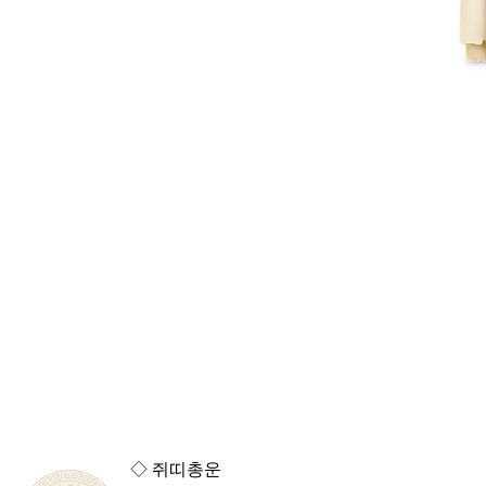
◇ 쥐띠총운