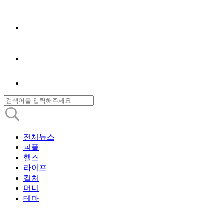
전체뉴스
피플
헬스
라이프
컬처
머니
테마