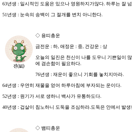
63년생 : 일시적인 도움은 있으나 영원하지가않다. 하루는 잘 넘
51년생 : 눈속의 송백이 그 절개를 변치 아니한다.
◇ 용띠총운
금전운 : 하, 애정운 : 중, 건강운 : 상
오늘의 일진은 천신이 나를 도우니 기쁜일이 많
에 겸손함이 필요하다.
76년생 : 재운이 좋으니 기회를 놓치지마라.
64년생 : 우연히 재물을 얻어 하루아침에 부자되는 운이다.
52년생 : 원기가 서로 생하니 백사가 유통하도다.
40년생 : 겁살이 침노하니 도둑을 조심하라.도둑은 안에서 발생
◇ 뱀띠총운