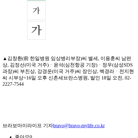
▲김창환(前 한일병원 임상병리부장)씨 별세, 이용훈씨 남편
상, 김정선(미국 거주)ㆍ윤석(심천항공 기장)ㆍ정우(삼성SDS
과장)씨 부친상, 강경운(미국 거주)씨 장인상, 백경라ㆍ전지현
씨 시부상=16일 오후 신촌세브란스병원, 발인 18일 오전, 02-
2227-7544
브라보마이라이프 기자
bravo@bravo-mylife.co.kr
좋아요
0