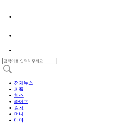
전체뉴스
피플
헬스
라이프
컬처
머니
테마