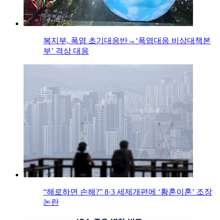
복지부, 폭염 초기대응반→‘폭염대응 비상대책본
부’ 격상 대응
“해로하면 손해?” 8·3 세제개편에 ‘황혼이혼’ 조장
논란