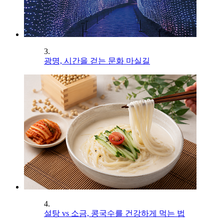
3.
광명, 시간을 걷는 문화 마실길
4.
설탕 vs 소금, 콩국수를 건강하게 먹는 법