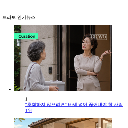
브라보 인기뉴스
1.
"후회하지 않으려면" 60세 넘어 끊어내야 할 사람
1위