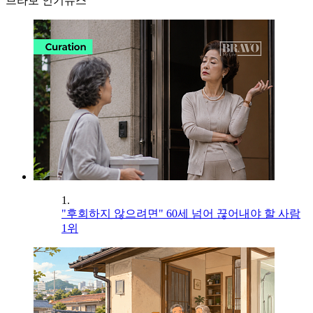
브라보 인기뉴스
1.
"후회하지 않으려면" 60세 넘어 끊어내야 할 사람
1위