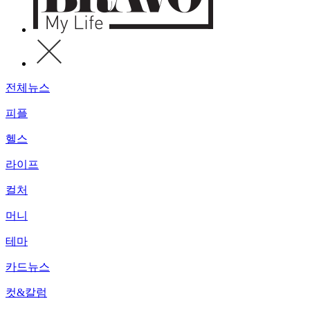
전체뉴스
피플
헬스
라이프
컬처
머니
테마
카드뉴스
컷&칼럼