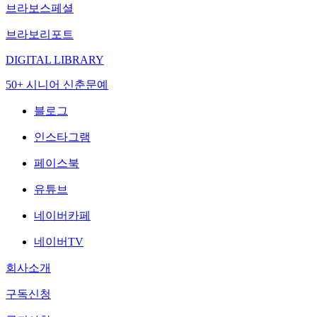
브라보스페셜
브라보리포트
DIGITAL LIBRARY
50+ 시니어 신춘문예
블로그
인스타그램
페이스북
유튜브
네이버카페
네이버TV
회사소개
구독신청