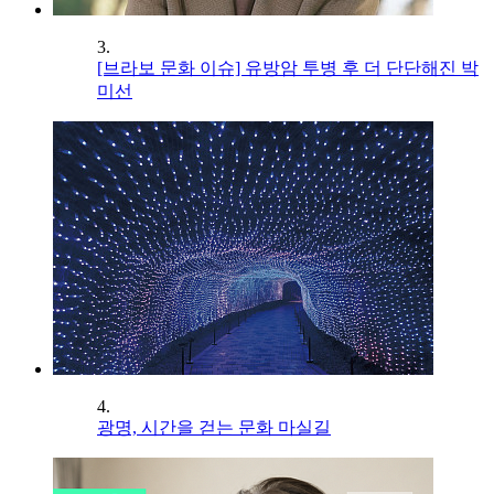
3.
[브라보 문화 이슈] 유방암 투병 후 더 단단해진 박
미선
4.
광명, 시간을 걷는 문화 마실길