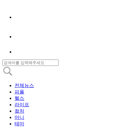
전체뉴스
피플
헬스
라이프
컬처
머니
테마