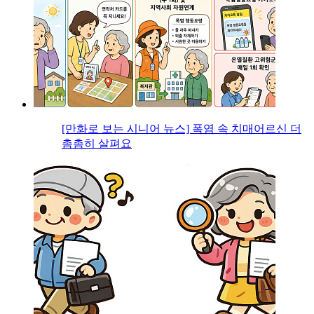
[만화로 보는 시니어 뉴스] 폭염 속 치매어르신 더
촘촘히 살펴요