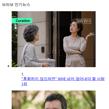
브라보 인기뉴스
1.
"후회하지 않으려면" 60세 넘어 끊어내야 할 사람
1위