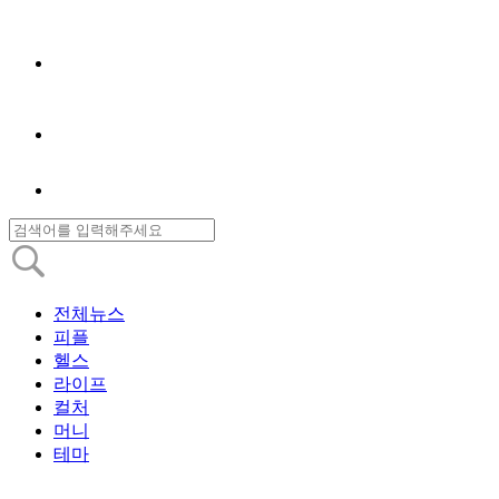
전체뉴스
피플
헬스
라이프
컬처
머니
테마