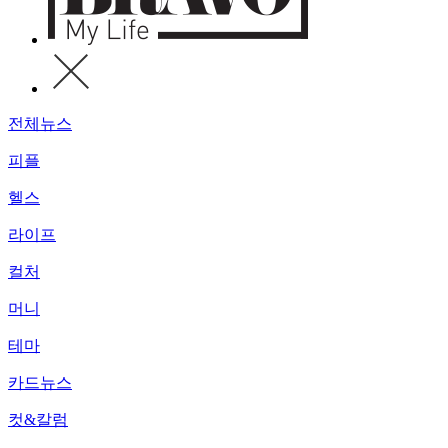
전체뉴스
피플
헬스
라이프
컬처
머니
테마
카드뉴스
컷&칼럼