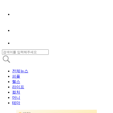
전체뉴스
피플
헬스
라이프
컬처
머니
테마