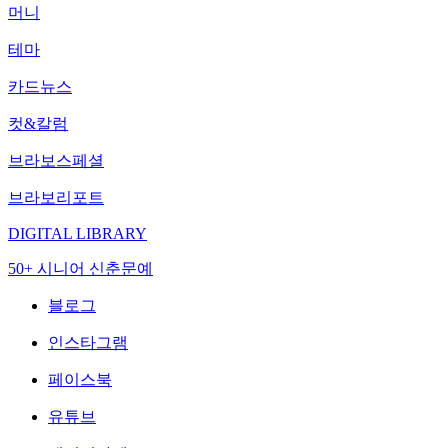
머니
테마
카드뉴스
컷&칼럼
브라보스페셜
브라보리포트
DIGITAL LIBRARY
50+ 시니어 신춘문예
블로그
인스타그램
페이스북
유튜브