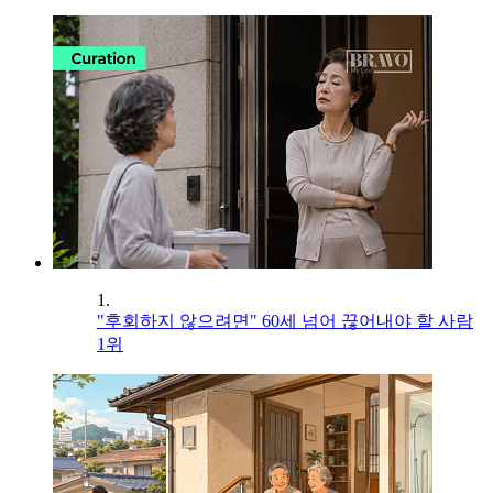
1.
"후회하지 않으려면" 60세 넘어 끊어내야 할 사람
1위