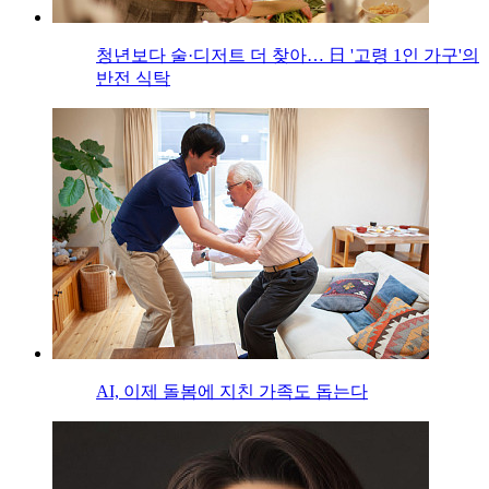
청년보다 술·디저트 더 찾아… 日 '고령 1인 가구'의
반전 식탁
AI, 이제 돌봄에 지친 가족도 돕는다