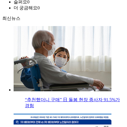
슬퍼요
0
더 궁금해요
0
최신뉴스
“추천했더니 구매” 日 돌봄 현장 종사자 91.5%가
경험