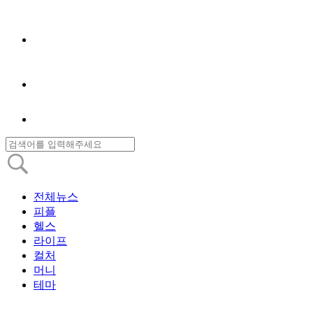
전체뉴스
피플
헬스
라이프
컬처
머니
테마