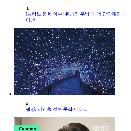
3.
[브라보 문화 이슈] 유방암 투병 후 더 단단해진 박
미선
4.
광명, 시간을 걷는 문화 마실길