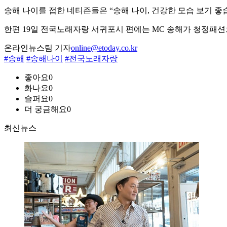
송해 나이를 접한 네티즌들은 “송해 나이, 건강한 모습 보기 좋습
한편 19일 전국노래자랑 서귀포시 편에는 MC 송해가 청정패션
온라인뉴스팀 기자
online@etoday.co.kr
#송해
#송해나이
#전국노래자랑
좋아요
0
화나요
0
슬퍼요
0
더 궁금해요
0
최신뉴스