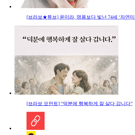
[브라보★튜브] 윤미라, 명품보다 빛난 74세 ‘자연미
[브라보 모먼트] “덕분에 행복하게 잘 살다 갑니다”