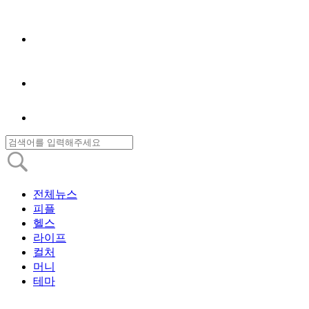
전체뉴스
피플
헬스
라이프
컬처
머니
테마