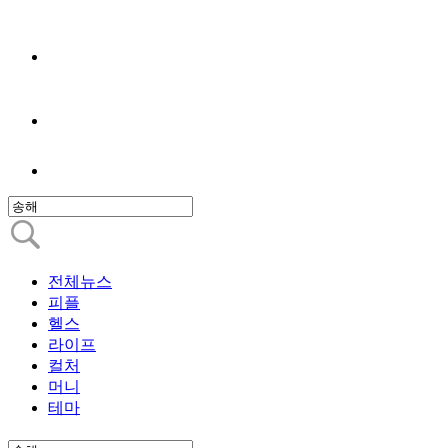
전체뉴스
피플
헬스
라이프
컬처
머니
테마