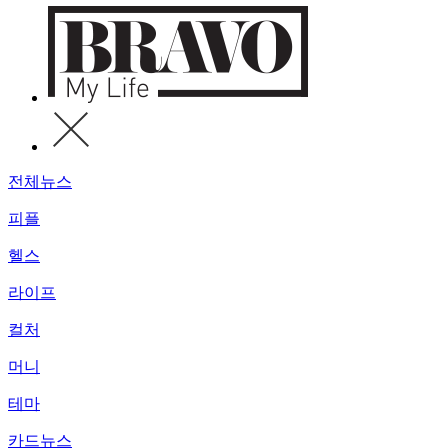
전체뉴스
피플
헬스
라이프
컬처
머니
테마
카드뉴스