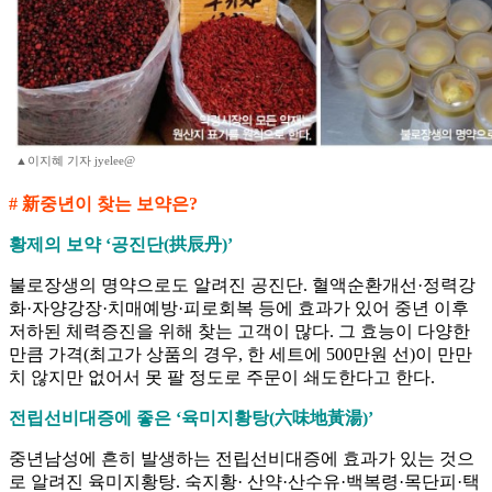
▲이지혜 기자 jyelee@
# 新중년이 찾는 보약은?
황제의 보약 ‘공진단(拱辰丹)’
불로장생의 명약으로도 알려진 공진단. 혈액순환개선·정력강
화·자양강장·치매예방·피로회복 등에 효과가 있어 중년 이후
저하된 체력증진을 위해 찾는 고객이 많다. 그 효능이 다양한
만큼 가격(최고가 상품의 경우, 한 세트에 500만원 선)이 만만
치 않지만 없어서 못 팔 정도로 주문이 쇄도한다고 한다.
전립선비대증에 좋은 ‘육미지황탕(六味地黃湯)’
중년남성에 흔히 발생하는 전립선비대증에 효과가 있는 것으
로 알려진 육미지황탕. 숙지황· 산약·산수유·백복령·목단피·택