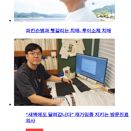
파킨슨병과 헷갈리는 치매, 루이소체 치매
“새벽에도 달려갑니다” 재가임종 지키는 방문진료
의사