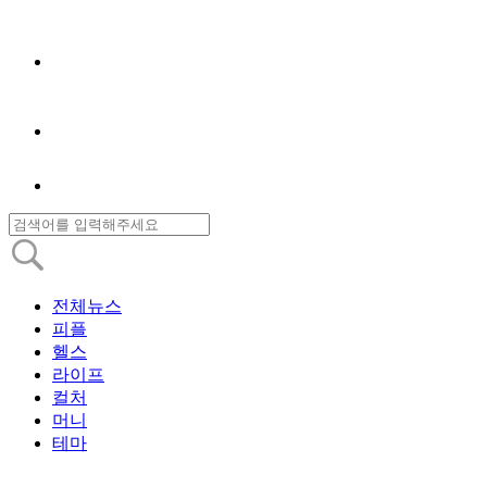
전체뉴스
피플
헬스
라이프
컬처
머니
테마