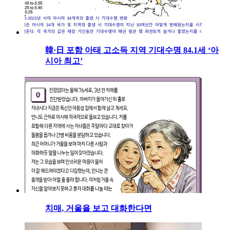
韓·日 포함 아태 고소득 지역 기대수명 84.1세 ‘아
시아 최고’
치매, 거울을 보고 대화한다면