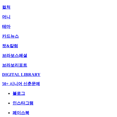
컬처
머니
테마
카드뉴스
컷&칼럼
브라보스페셜
브라보리포트
DIGITAL LIBRARY
50+ 시니어 신춘문예
블로그
인스타그램
페이스북