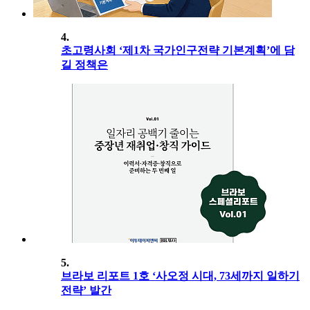
4.
초고령사회 ‘제1차 국가인구전략 기본계획’에 담
길 정책은
5.
브라보 리포트 1호 ‘사오정 시대, 73세까지 일하기
전략’ 발간