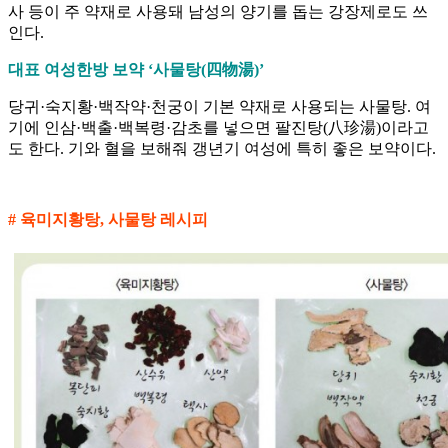
사 등이 주 약재로 사용돼 남성의 양기를 돕는 강장제로도 쓰
인다.
대표 여성한방 보약 ‘사물탕(四物湯)’
당귀·숙지황·백작약·천궁이 기본 약재로 사용되는 사물탕. 여
기에 인삼·백출·백복령·감초를 넣으면 팔진탕(八珍湯)이라고
도 한다. 기와 혈을 보해줘 갱년기 여성에 특히 좋은 보약이다.
# 육미지황탕, 사물탕 레시피