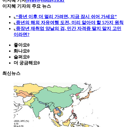
이지혜 기자
jyelee@etoday.co.kr
이지혜 기자의 주요 뉴스
⌞
“중년 이후 더 멀리 가려면, 지금 잠시 쉬어 가세요”
⌞
중년의 해외 자유여행 도전, 미리 알아야 할 5가지 원칙
⌞
중장년 재취업 양날의 검, 민간 자격증 딸지 말지 고민
이라면?
좋아요
0
화나요
0
슬퍼요
0
더 궁금해요
0
최신뉴스