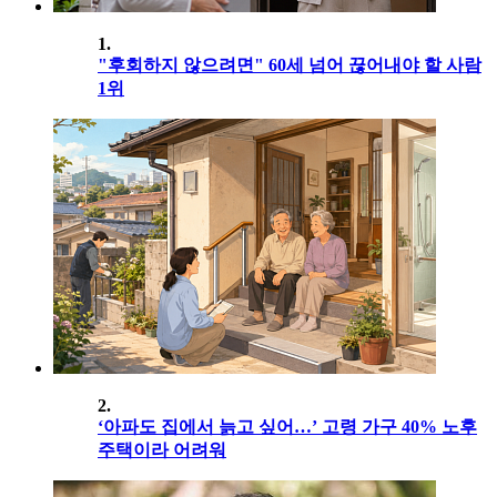
1.
"후회하지 않으려면" 60세 넘어 끊어내야 할 사람
1위
2.
‘아파도 집에서 늙고 싶어…’ 고령 가구 40% 노후
주택이라 어려워