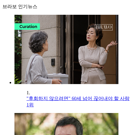
브라보 인기뉴스
1.
"후회하지 않으려면" 60세 넘어 끊어내야 할 사람
1위