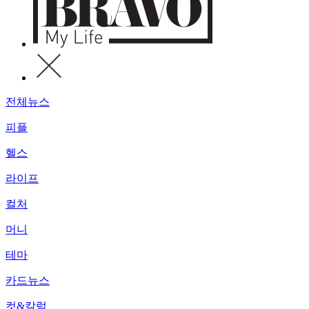
전체뉴스
피플
헬스
라이프
컬처
머니
테마
카드뉴스
컷&칼럼