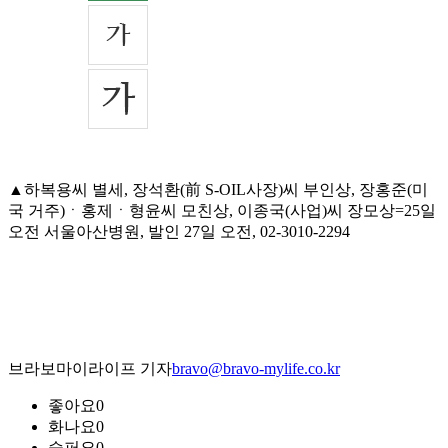
▲하복용씨 별세, 장석환(前 S-OIL사장)씨 부인상, 장홍준(미
국 거주)ㆍ홍제ㆍ형윤씨 모친상, 이종국(사업)씨 장모상=25일
오전 서울아산병원, 발인 27일 오전, 02-3010-2294
브라보마이라이프 기자
bravo@bravo-mylife.co.kr
좋아요
0
화나요
0
슬퍼요
0