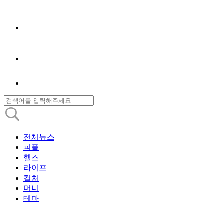
전체뉴스
피플
헬스
라이프
컬처
머니
테마