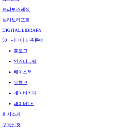
브라보스페셜
브라보리포트
DIGITAL LIBRARY
50+ 시니어 신춘문예
블로그
인스타그램
페이스북
유튜브
네이버카페
네이버TV
회사소개
구독신청